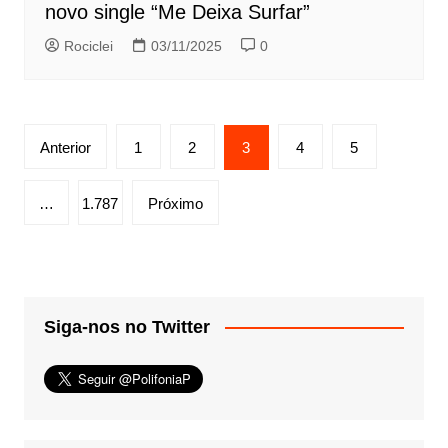
novo single “Me Deixa Surfar”
Rociclei
03/11/2025
0
Paginação
Anterior
1
2
3
4
5
de
posts
…
1.787
Próximo
Siga-nos no Twitter