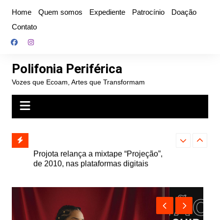
Ir
Home
Quem somos
Expediente
Patrocínio
Doação
para
Contato
o
conteúdo
Polifonia Periférica
Vozes que Ecoam, Artes que Transformam
” e abre
Projota relança a mixtape “Projeção”,
Farofa Carioca
k autoral,
de 2010, nas plataformas digitais
duplo e faz s
Seu Jorge no 