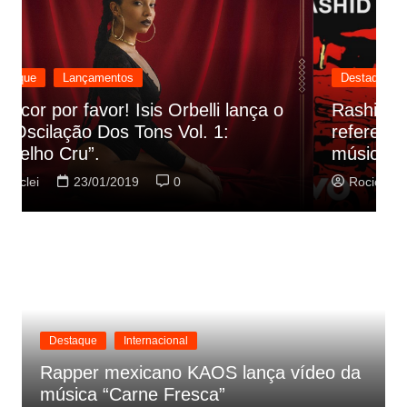
Destaque
Lançamentos
Rashid vai buscar nos HQs as
referencias do clipe de sua nova
C
música
p
Rociclei
22/01/2019
0
Destaque
Internacional
Rapper mexicano KAOS lança vídeo da
música “Carne Fresca”