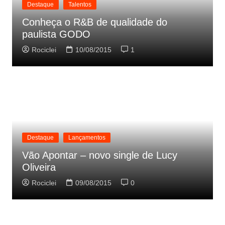
Destaque
Talentos
Conheça o R&B de qualidade do
paulista GODO
Rociclei
10/08/2015
1
Destaque
Lançamentos
Vão Apontar – novo single de Lucy
Oliveira
Rociclei
09/08/2015
0