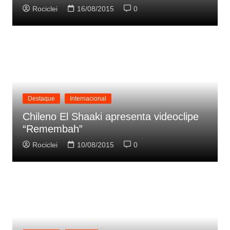
Rociclei
16/08/2015
0
Destaque
Internacional
Chileno El Shaaki apresenta videoclipe
“Remembah”
Rociclei
10/08/2015
0