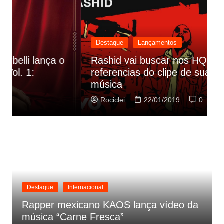
Destaque
Lançamentos
Rashid vai buscar nos HQs as
referencias do clipe de sua nova
C
música
p
Rociclei
22/01/2019
0
Destaque
Internacional
Rapper mexicano KAOS lança vídeo da
música “Carne Fresca”