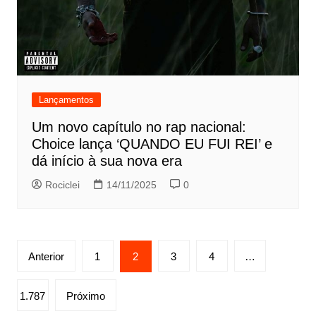
Lançamentos
Um novo capítulo no rap nacional:
Choice lança ‘QUANDO EU FUI REI’ e
dá início à sua nova era
Rociclei
14/11/2025
0
Paginação
Anterior
1
2
3
4
…
de
posts
1.787
Próximo