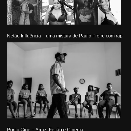
Netão Influência – uma mistura de Paulo Freire com rap
Ponto Cine – Arroz, Feijão e Cinema