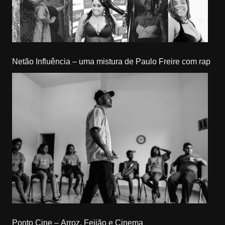
Netão Influência – uma mistura de Paulo Freire com rap
Ponto Cine – Arroz, Feijão e Cinema