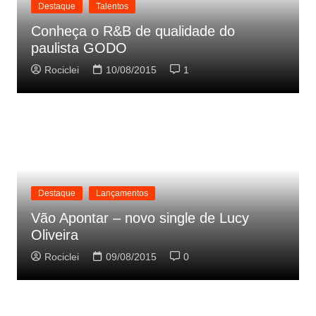
Destaque
Talentos
Conheça o R&B de qualidade do
paulista GODO
Rociclei
10/08/2015
1
Destaque
Lançamentos
Vão Apontar – novo single de Lucy
Oliveira
Rociclei
09/08/2015
0