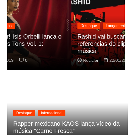
Destaque
Lançamentos
Rashid vai buscar nos HQs as
referencias do clipe de sua nova
C
música
p
Rociclei
22/01/2019
0
Destaque
Internacional
Rapper mexicano KAOS lança vídeo da
música “Carne Fresca”