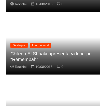
Rociclei
16/08/2015
0
Destaque
Internacional
Chileno El Shaaki apresenta videoclipe
“Remembah”
Rociclei
10/08/2015
0