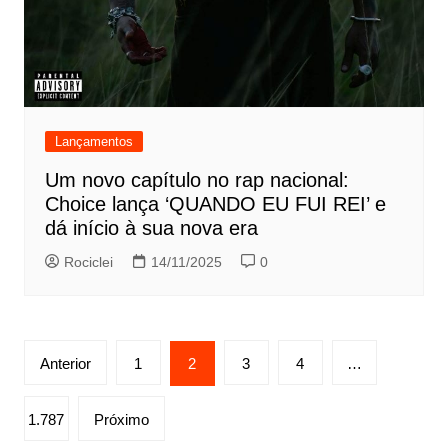
Lançamentos
Um novo capítulo no rap nacional:
Choice lança ‘QUANDO EU FUI REI’ e
dá início à sua nova era
Rociclei
14/11/2025
0
Paginação
Anterior
1
2
3
4
…
de
posts
1.787
Próximo