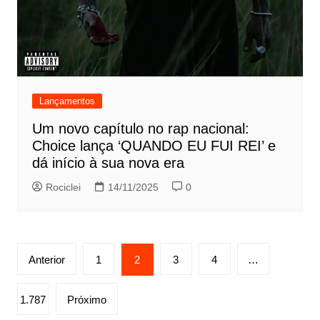
Lançamentos
Um novo capítulo no rap nacional:
Choice lança ‘QUANDO EU FUI REI’ e
dá início à sua nova era
Rociclei
14/11/2025
0
Paginação
Anterior
1
2
3
4
…
de
posts
1.787
Próximo