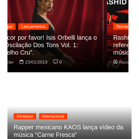
Destaque
Lançamentos
Rashid vai buscar nos HQs as
referencias do clipe de sua nova
C
música
p
Rociclei
22/01/2019
0
Destaque
Internacional
Rapper mexicano KAOS lança vídeo da
música “Carne Fresca”