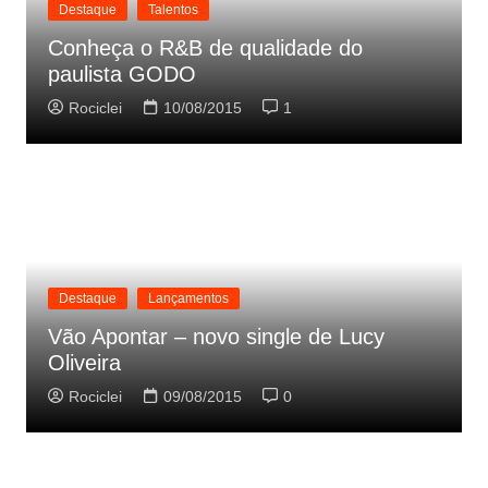
Destaque
Talentos
Conheça o R&B de qualidade do
paulista GODO
Rociclei
10/08/2015
1
Destaque
Lançamentos
Vão Apontar – novo single de Lucy
Oliveira
Rociclei
09/08/2015
0