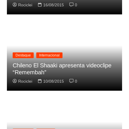
Rociclei
16/08/2015
0
Destaque
Internacional
Chileno El Shaaki apresenta videoclipe
“Remembah”
Rociclei
10/08/2015
0