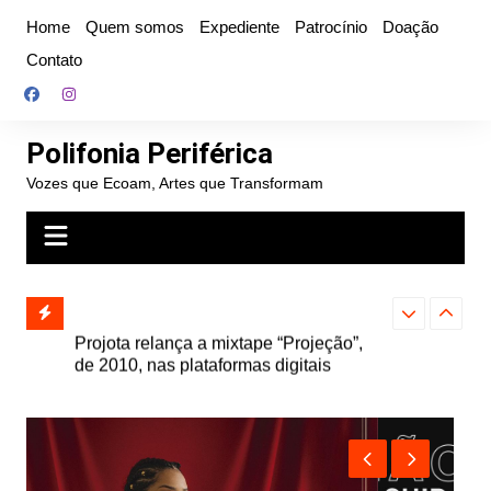
Ir
Home
Quem somos
Expediente
Patrocínio
Doação
para
Contato
o
conteúdo
Polifonia Periférica
Vozes que Ecoam, Artes que Transformam
” e abre
Projota relança a mixtape “Projeção”,
Farofa Carioca
k autoral,
de 2010, nas plataformas digitais
duplo e faz s
Seu Jorge no 