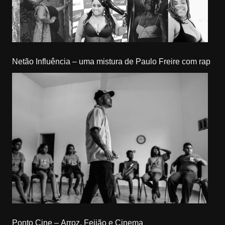
Netão Influência – uma mistura de Paulo Freire com rap
Ponto Cine – Arroz, Feijão e Cinema