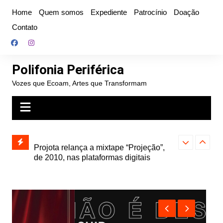
Ir
Home
Quem somos
Expediente
Patrocínio
Doação
para
Contato
o
conteúdo
Polifonia Periférica
Vozes que Ecoam, Artes que Transformam
” e abre
Projota relança a mixtape “Projeção”,
Farofa Carioca
k autoral,
de 2010, nas plataformas digitais
duplo e faz s
Seu Jorge no 