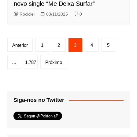
novo single “Me Deixa Surfar”
Rociclei
03/11/2025
0
Paginação
Anterior
1
2
3
4
5
de
posts
…
1.787
Próximo
Siga-nos no Twitter