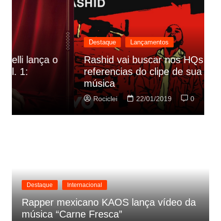
Destaque
Lançamentos
Rashid vai buscar nos HQs as
referencias do clipe de sua nova
C
música
p
Rociclei
22/01/2019
0
Destaque
Internacional
Rapper mexicano KAOS lança vídeo da
música “Carne Fresca”