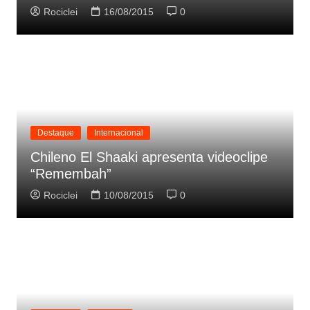
Rociclei
16/08/2015
0
Destaque
Internacional
Chileno El Shaaki apresenta videoclipe
“Remembah”
Rociclei
10/08/2015
0