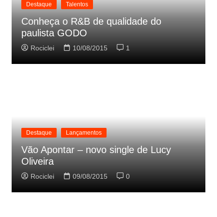
Destaque
Talentos
Conheça o R&B de qualidade do
paulista GODO
Rociclei
10/08/2015
1
Destaque
Lançamentos
Vão Apontar – novo single de Lucy
Oliveira
Rociclei
09/08/2015
0