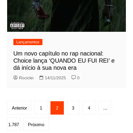
Lançamentos
Um novo capítulo no rap nacional:
Choice lança ‘QUANDO EU FUI REI’ e
dá início à sua nova era
Rociclei
14/11/2025
0
Paginação
Anterior
1
2
3
4
…
de
posts
1.787
Próximo