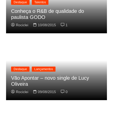
Destaque
Talentos
Conheça o R&B de qualidade do
paulista GODO
Rociclei
10/08/2015
1
Destaque
Lançamentos
Vão Apontar – novo single de Lucy
Oliveira
Rociclei
09/08/2015
0