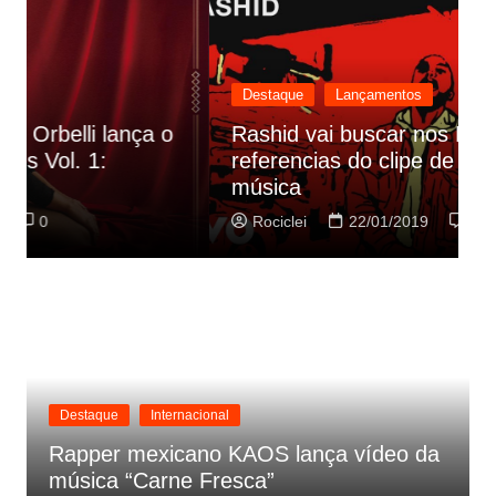
Destaque
Lançamentos
Rashid vai buscar nos HQs as
referencias do clipe de sua nova
C
música
p
Rociclei
22/01/2019
0
Destaque
Internacional
Rapper mexicano KAOS lança vídeo da
música “Carne Fresca”