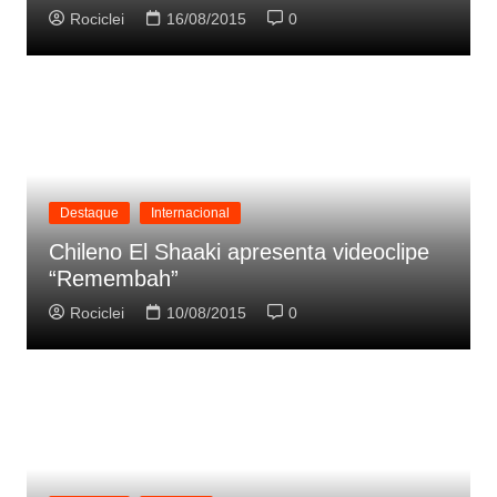
Rociclei
16/08/2015
0
Destaque
Internacional
Chileno El Shaaki apresenta videoclipe
“Remembah”
Rociclei
10/08/2015
0