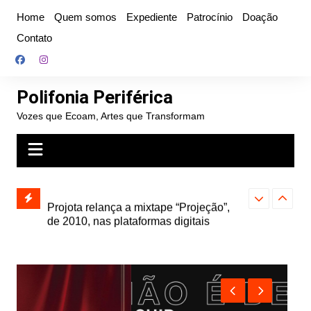
Ir
Home
Quem somos
Expediente
Patrocínio
Doação
para
Contato
o
conteúdo
Polifonia Periférica
Vozes que Ecoam, Artes que Transformam
” e abre
Projota relança a mixtape “Projeção”,
Farofa Carioca
k autoral,
de 2010, nas plataformas digitais
duplo e faz s
Seu Jorge no 