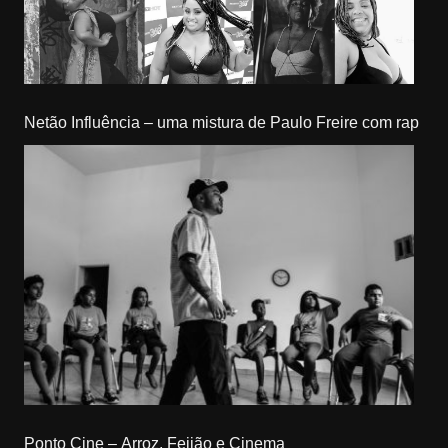
Netão Influência – uma mistura de Paulo Freire com rap
Ponto Cine – Arroz, Feijão e Cinema