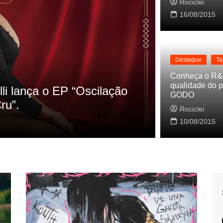
Rociclei
16/08/2015
Destaque
Ta
Destaque
La
Conheça o R&
qualidade do p
s referencias do clipe de
Cynthia Lu
GODO
Baleiro
Rociclei
Rociclei
10/08/2015
2