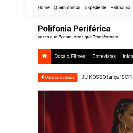
Ir
Home
Quem somos
Expediente
Patrocínio
para
o
conteúdo
Polifonia Periférica
Vozes que Ecoam, Artes que Transformam
Docs & Filmes
Entrevistas
Info
icanálise ea coragem de se
Projota relança a mixtap
Últimas notícias