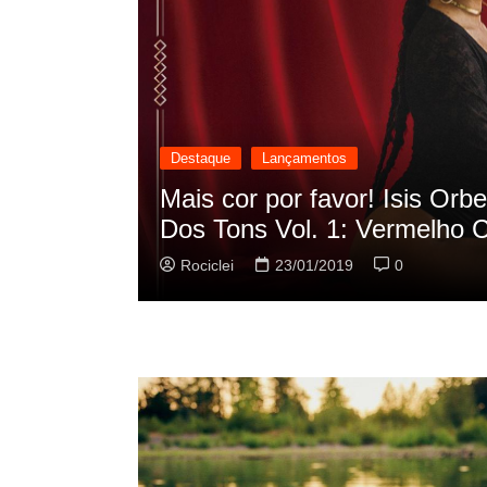
Destaque
Lançamentos
cilação
Rashid vai buscar nos HQs a
sua nova música
Rociclei
22/01/2019
0