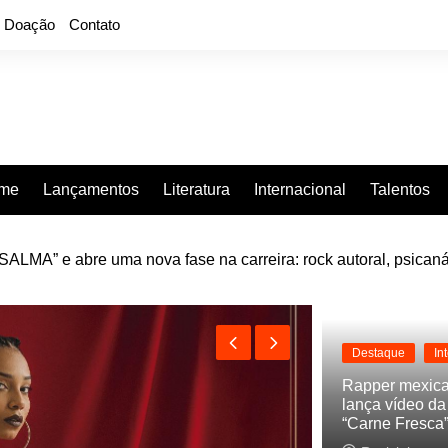
Doação
Contato
rme
Lançamentos
Literatura
Internacional
Talentos
e “Projeção”, de 2010, nas plataformas digitais
Destaque
In
Rapper mexic
lança vídeo d
“Carne Fresca