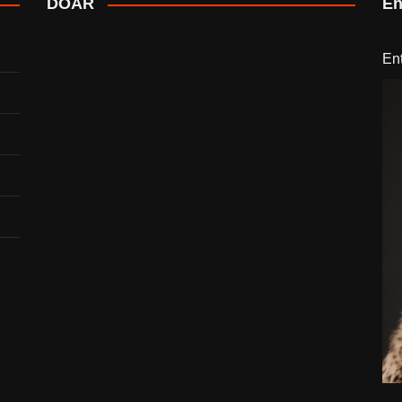
DOAR
En
En