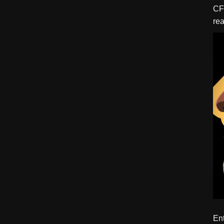
CFBTM 1 – 
rea
ído
Ent