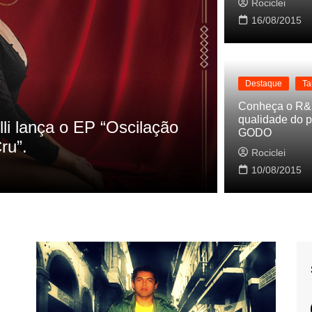
Rociclei
16/08/2015
Destaque
Ta
Conheça o R&
qualidade do p
r nos HQs as referencias do clipe de
GODO
a
Rociclei
9
0
10/08/2015