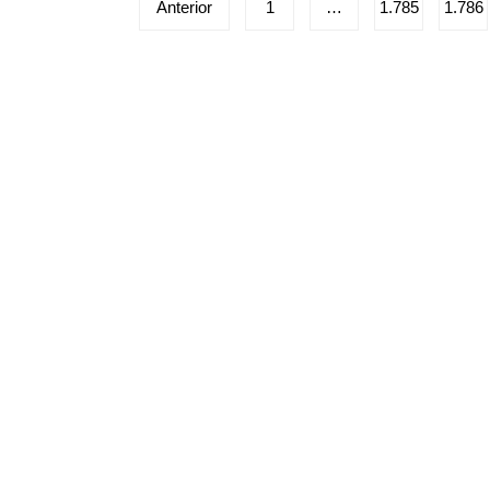
Paginação
Anterior
1
…
1.785
1.786
de
posts