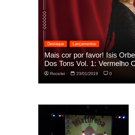
Destaque
Lançamentos
ança o EP “Oscilação
Rashid vai busca
sua nova músic
Rociclei
22/01/201