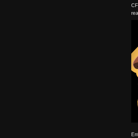
CFBTM 1 – 
rea
ído
Ent