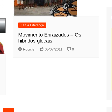
Faz a Diferença
Movimento Enraizados – Os
hibridos glocais
Rociclei
05/07/2011
0