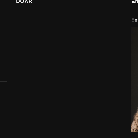
DOAR
En
En