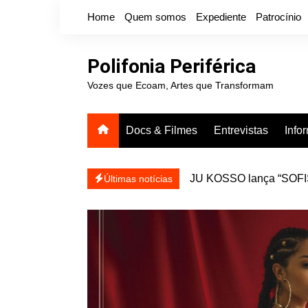
Ir
Home
Quem somos
Expediente
Patrocínio
para
o
conteúdo
Polifonia Periférica
Vozes que Ecoam, Artes que Transformam
Docs & Filmes
Entrevistas
Info
JU KOSSO lança “SOFISA
reapresentar
Últimas notícias
Projota relança a mixtap