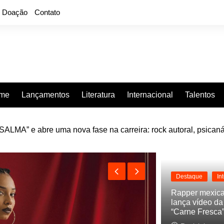
Doação
Contato
rme
Lançamentos
Literatura
Internacional
Talentos
LMA” e abre uma nova fase na carreira: rock autoral, psicaná
e “Projeção”, de 2010, nas plataformas digitais
Destaque
In
Rapper mexic
lança vídeo d
“Carne Fresca