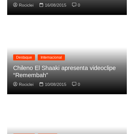
Rociclei
16/08/2015
0
Destaque
Internacional
Chileno El Shaaki apresenta videoclipe
“Remembah”
Rociclei
10/08/2015
0