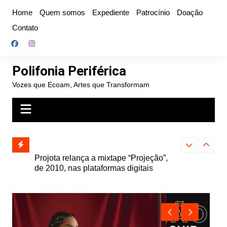
Ir
Home
Quem somos
Expediente
Patrocínio
Doação
para
Contato
o
conteúdo
Polifonia Periférica
Vozes que Ecoam, Artes que Transformam
” e abre
Projota relança a mixtape “Projeção”,
Farofa Carioca
k autoral,
de 2010, nas plataformas digitais
duplo e faz s
Seu Jorge no 