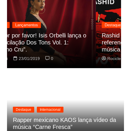
Destaque
Lançamentos
Rashid vai buscar nos HQs as
referencias do clipe de sua nova
C
música
p
Rociclei
22/01/2019
0
Destaque
Internacional
Rapper mexicano KAOS lança vídeo da
música “Carne Fresca”