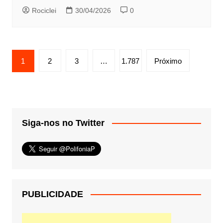
Rociclei
30/04/2026
0
Paginação
1
2
3
…
1.787
Próximo
de
posts
Siga-nos no Twitter
PUBLICIDADE