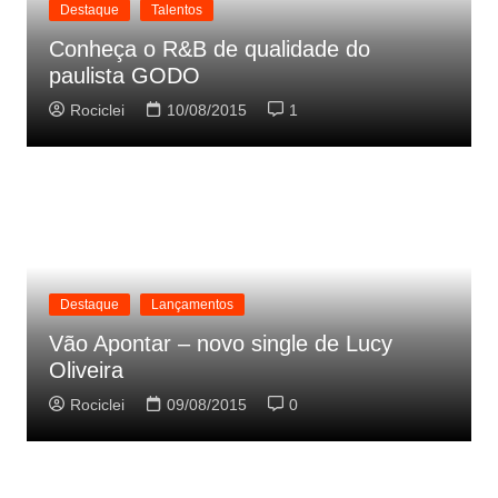
Destaque
Talentos
Conheça o R&B de qualidade do
paulista GODO
Rociclei
10/08/2015
1
Destaque
Lançamentos
Vão Apontar – novo single de Lucy
Oliveira
Rociclei
09/08/2015
0