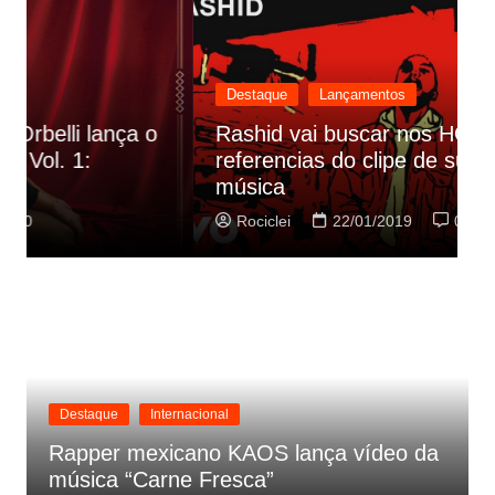
Destaque
Lançamentos
Rashid vai buscar nos HQs as
referencias do clipe de sua nova
C
música
p
Rociclei
22/01/2019
0
Destaque
Internacional
Rapper mexicano KAOS lança vídeo da
música “Carne Fresca”