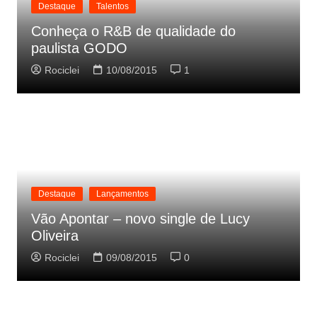
Destaque
Talentos
Conheça o R&B de qualidade do
paulista GODO
Rociclei
10/08/2015
1
Destaque
Lançamentos
Vão Apontar – novo single de Lucy
Oliveira
Rociclei
09/08/2015
0