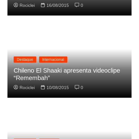
Rociclei
16/08/2015
0
Destaque
Internacional
Chileno El Shaaki apresenta videoclipe
“Remembah”
Rociclei
10/08/2015
0