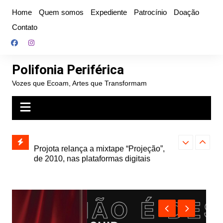
Ir
Home
Quem somos
Expediente
Patrocínio
Doação
para
Contato
o
conteúdo
Polifonia Periférica
Vozes que Ecoam, Artes que Transformam
” e abre
Projota relança a mixtape “Projeção”,
Farofa Carioca
k autoral,
de 2010, nas plataformas digitais
duplo e faz s
Seu Jorge no 