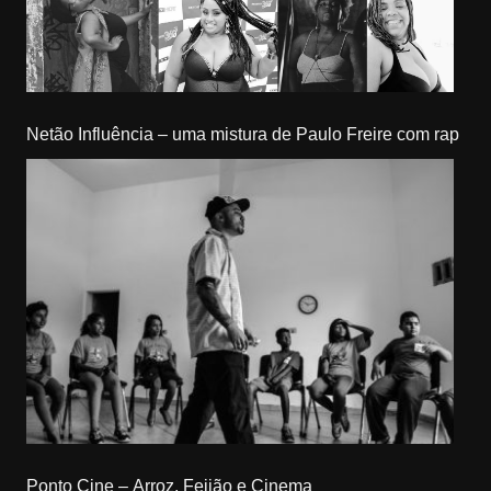
Netão Influência – uma mistura de Paulo Freire com rap
Ponto Cine – Arroz, Feijão e Cinema