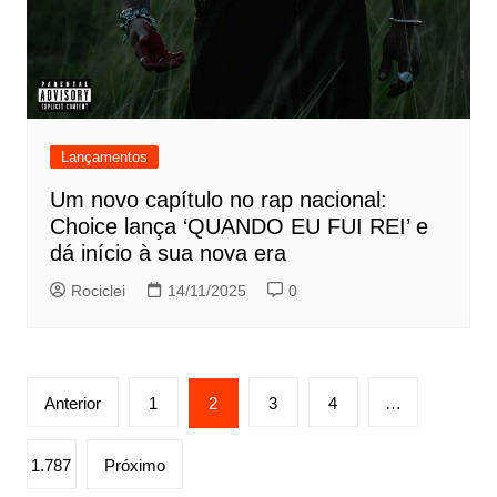
Lançamentos
Um novo capítulo no rap nacional:
Choice lança ‘QUANDO EU FUI REI’ e
dá início à sua nova era
Rociclei
14/11/2025
0
Paginação
Anterior
1
2
3
4
…
de
posts
1.787
Próximo