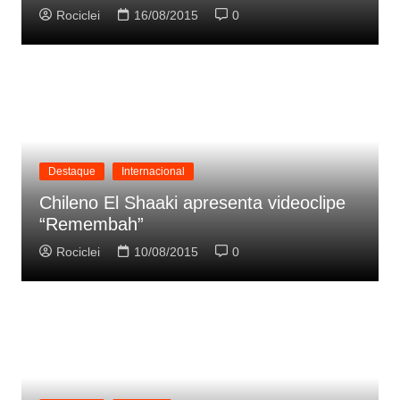
Rociclei
16/08/2015
0
Destaque
Internacional
Chileno El Shaaki apresenta videoclipe
“Remembah”
Rociclei
10/08/2015
0