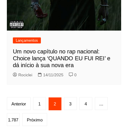
Lançamentos
Um novo capítulo no rap nacional:
Choice lança ‘QUANDO EU FUI REI’ e
dá início à sua nova era
Rociclei
14/11/2025
0
Paginação
Anterior
1
2
3
4
…
de
posts
1.787
Próximo