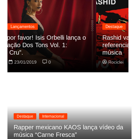
Destaque
Lançamentos
Rashid vai buscar nos HQs as
referencias do clipe de sua nova
C
música
p
Rociclei
22/01/2019
0
Destaque
Internacional
Rapper mexicano KAOS lança vídeo da
música “Carne Fresca”