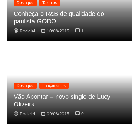
Destaque
Talentos
Conheça o R&B de qualidade do
paulista GODO
Rociclei
10/08/2015
1
Destaque
Lançamentos
Vão Apontar – novo single de Lucy
Oliveira
Rociclei
09/08/2015
0