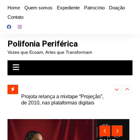
Ir
Home
Quem somos
Expediente
Patrocínio
Doação
para
Contato
o
conteúdo
Polifonia Periférica
Vozes que Ecoam, Artes que Transformam
” e abre
Projota relança a mixtape “Projeção”,
Farofa Carioca
k autoral,
de 2010, nas plataformas digitais
duplo e faz s
Seu Jorge no 