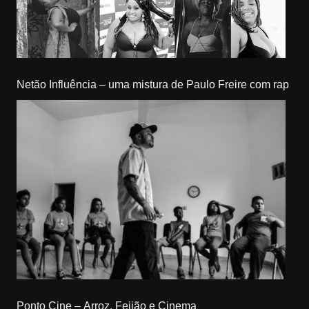
Netão Influência – uma mistura de Paulo Freire com rap
Ponto Cine – Arroz, Feijão e Cinema