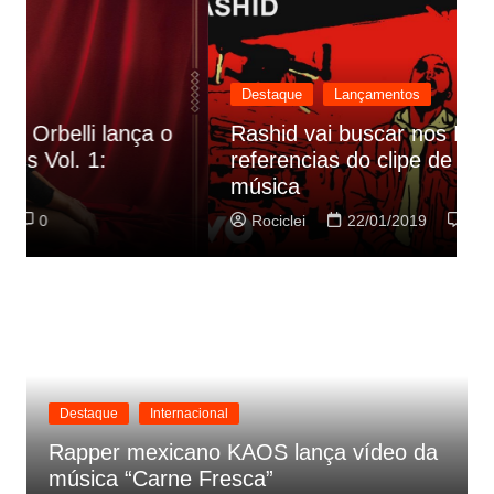
Destaque
Lançamentos
Rashid vai buscar nos HQs as
referencias do clipe de sua nova
C
música
p
Rociclei
22/01/2019
0
Destaque
Internacional
Rapper mexicano KAOS lança vídeo da
música “Carne Fresca”