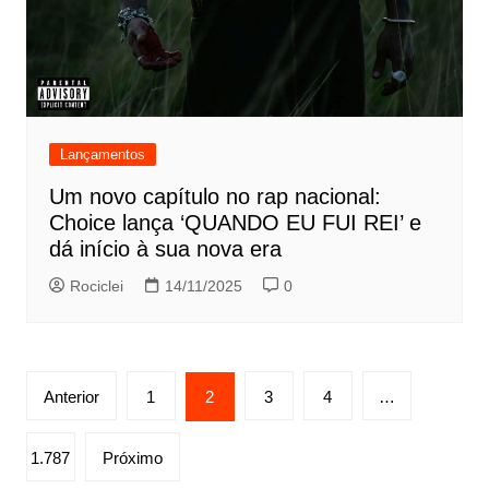
Lançamentos
Um novo capítulo no rap nacional:
Choice lança ‘QUANDO EU FUI REI’ e
dá início à sua nova era
Rociclei
14/11/2025
0
Paginação
Anterior
1
2
3
4
…
de
posts
1.787
Próximo