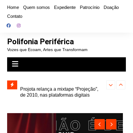
Ir
Home
Quem somos
Expediente
Patrocínio
Doação
para
Contato
o
conteúdo
Polifonia Periférica
Vozes que Ecoam, Artes que Transformam
” e abre
Projota relança a mixtape “Projeção”,
Farofa Carioca
k autoral,
de 2010, nas plataformas digitais
duplo e faz s
Seu Jorge no 