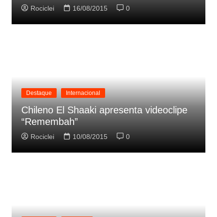
Rociclei
16/08/2015
0
Destaque
Internacional
Chileno El Shaaki apresenta videoclipe
“Remembah”
Rociclei
10/08/2015
0