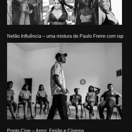
Netão Influência – uma mistura de Paulo Freire com rap
Ponto Cine – Arroz, Feijão e Cinema