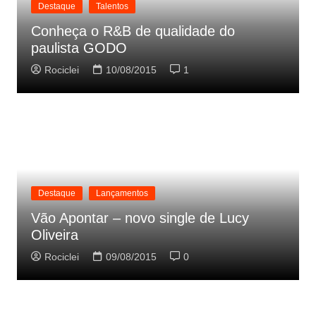
Destaque
Talentos
Conheça o R&B de qualidade do
paulista GODO
Rociclei
10/08/2015
1
Destaque
Lançamentos
Vão Apontar – novo single de Lucy
Oliveira
Rociclei
09/08/2015
0