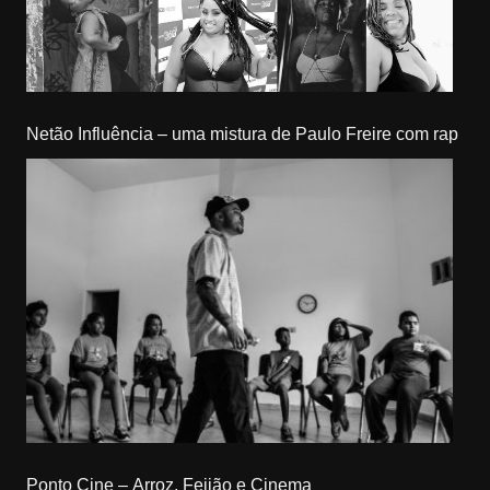
Netão Influência – uma mistura de Paulo Freire com rap
Ponto Cine – Arroz, Feijão e Cinema