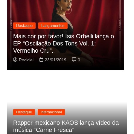
Destaque
Lançamentos
Mais cor por favor! Isis Orbelli lança o
R
EP “Oscilação Dos Tons Vol. 1:
r
Vermelho Cru”.
m
Rociclei
23/01/2019
0
Destaque
Internacional
Rapper mexicano KAOS lança vídeo da
música “Carne Fresca”