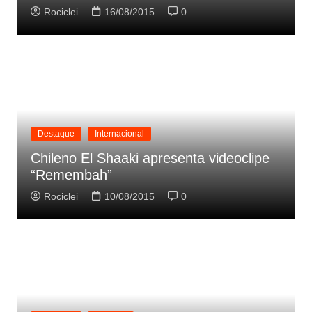
Rociclei
16/08/2015
0
Destaque
Internacional
Chileno El Shaaki apresenta videoclipe
“Remembah”
Rociclei
10/08/2015
0