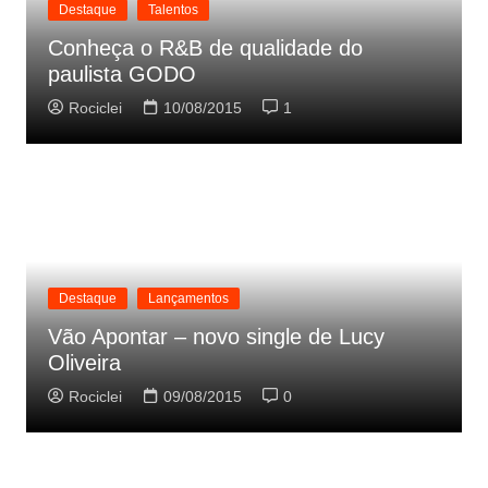
Destaque
Talentos
Conheça o R&B de qualidade do
paulista GODO
Rociclei
10/08/2015
1
Destaque
Lançamentos
Vão Apontar – novo single de Lucy
Oliveira
Rociclei
09/08/2015
0