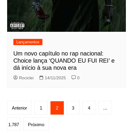
Lançamentos
Um novo capítulo no rap nacional:
Choice lança ‘QUANDO EU FUI REI’ e
dá início à sua nova era
Rociclei
14/11/2025
0
Paginação
Anterior
1
2
3
4
…
de
posts
1.787
Próximo