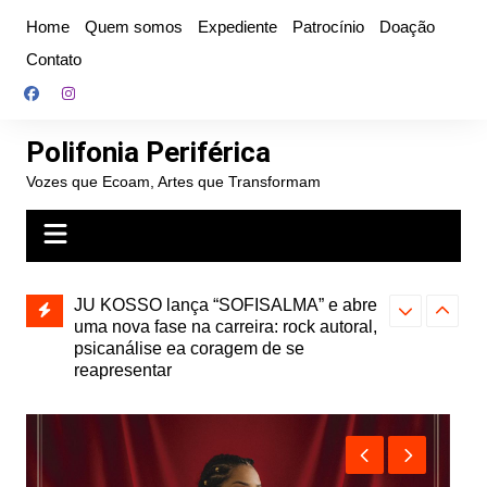
Ir
Home
Quem somos
Expediente
Patrocínio
Doação
para
Contato
o
conteúdo
Polifonia Periférica
Vozes que Ecoam, Artes que Transformam
ardcore
JU KOSSO lança “SOFISALMA” e abre
Projota relan
a de
uma nova fase na carreira: rock autoral,
de 2010, nas 
psicanálise ea coragem de se
reapresentar