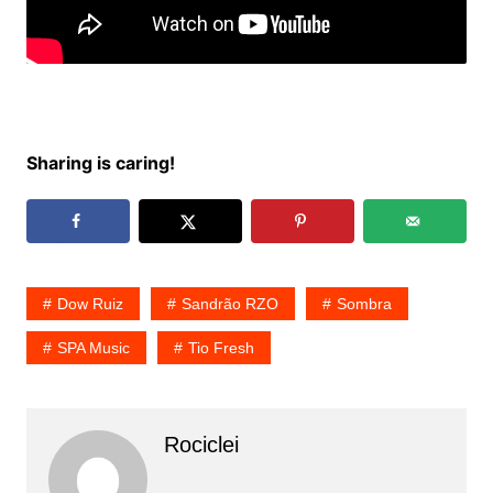
Sharing is caring!
Dow Ruiz
Sandrão RZO
Sombra
SPA Music
Tio Fresh
Rociclei