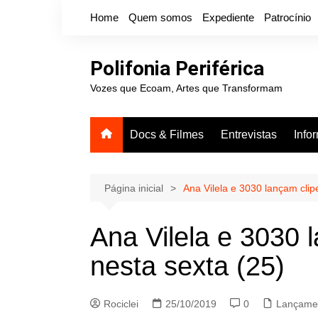
Ir
Home
Quem somos
Expediente
Patrocínio
para
o
conteúdo
Polifonia Periférica
Vozes que Ecoam, Artes que Transformam
Docs & Filmes
Entrevistas
Info
Página inicial
Ana Vilela e 3030 lançam clip
Ana Vilela e 3030 
nesta sexta (25)
Rociclei
25/10/2019
0
Lançame