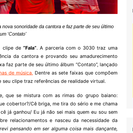
 nova sonoridade da cantora e faz parte de seu último
bum ‘Contato’
o clipe de
“Fala”
. A parceria com o 3030 traz uma
sência da cantora e provando seu amadurecimento
ixa faz parte de seu último álbum “Contato”, lançado
mas de música
.
Dentre as sete faixas que compõem
eu clipe traz referências de realidade virtual.
e, que se mistura com as rimas do grupo baiano:
que cobertor?/Cê briga, me tira do sério e me chama
cê já ganhou/ Eu já não sei mais quem eu sou sem
sobre relacionamentos e nasceu da necessidade da
revi pensando em ser alguma coisa mais dançante,