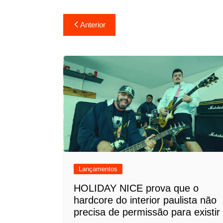
Navegação
Anterior
de
Post
Lançamentos
HOLIDAY NICE prova que o
hardcore do interior paulista não
precisa de permissão para existir