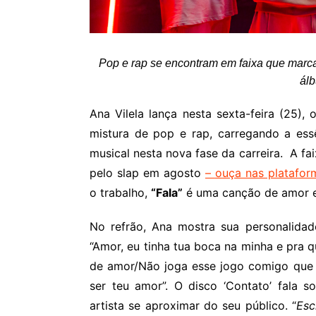
Pop e rap se encontram em faixa que marca
ál
Ana Vilela lança nesta sexta-feira (25), 
mistura de pop e rap, carregando a es
musical nesta nova fase da carreira. A fa
pelo slap em agosto
–
ouça nas platafor
o trabalho,
“Fala”
é uma canção de amor e s
No refrão, Ana mostra sua personalidad
“Amor, eu tinha tua boca na minha e pra 
de amor/Não joga esse jogo comigo que 
ser teu amor”. O disco ‘Contato’ fala 
artista se aproximar do seu público. “
Esc