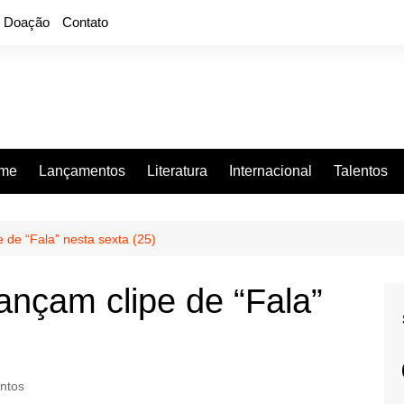
Doação
Contato
rme
Lançamentos
Literatura
Internacional
Talentos
e de “Fala” nesta sexta (25)
lançam clipe de “Fala”
ntos