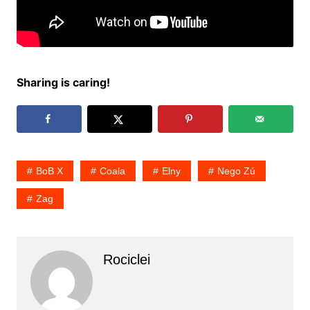
Sharing is caring!
BoB X
Coala
Elny
Nego Zú
Zag
Rociclei