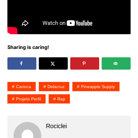
Sharing is caring!
Carioca
Delacruz
Pineapple Supply
Projeto Perfil
Rap
Rociclei