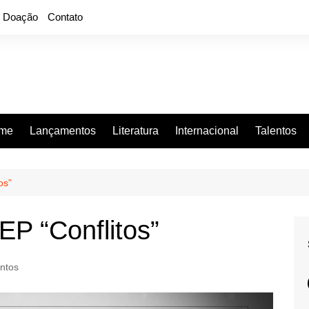
Doação
Contato
rme
Lançamentos
Literatura
Internacional
Talentos
os”
P “Conflitos”
ntos