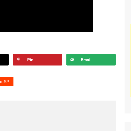
Pin
Email
to-SP