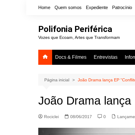
Ir
Home
Quem somos
Expediente
Patrocínio
para
o
conteúdo
Polifonia Periférica
Vozes que Ecoam, Artes que Transformam
Docs & Filmes
Entrevistas
Info
Página inicial
João Drama lança EP “Conflit
João Drama lança E
Rociclei
08/06/2017
0
Lançame