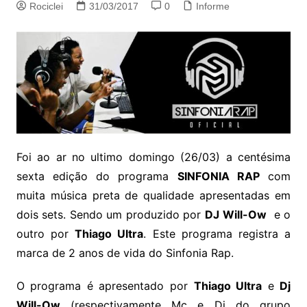
Rociclei
31/03/2017
0
Informe
Foi ao ar no ultimo domingo (26/03) a centésima
sexta edição do programa
SINFONIA RAP
com
muita música preta de qualidade apresentadas em
dois sets. Sendo um produzido por
DJ Will-Ow
e o
outro por
Thiago Ultra
. Este programa registra a
marca de 2 anos de vida do Sinfonia Rap.
O programa é apresentado por
Thiago Ultra
e
Dj
Will-Ow
(respectivamente Mc e Dj do grupo