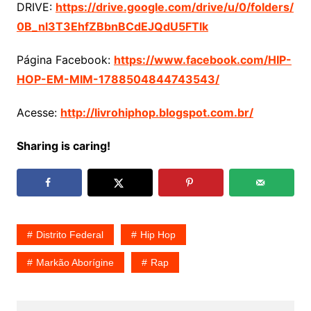
DRIVE:
https://drive.google.com/drive/u/0/folders/
0B_nl3T3EhfZBbnBCdEJQdU5FTlk
Página Facebook:
https://www.facebook.com/HIP-
HOP-EM-MIM-1788504844743543/
Acesse:
http://livrohiphop.blogspot.com.br/
Sharing is caring!
Distrito Federal
Hip Hop
Markão Aborígine
Rap