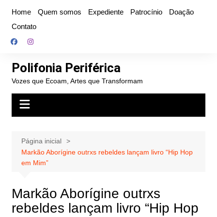
Ir
Home
Quem somos
Expediente
Patrocínio
Doação
para
Contato
o
conteúdo
Polifonia Periférica
Vozes que Ecoam, Artes que Transformam
Página inicial
Markão Aborígine outrxs rebeldes lançam livro “Hip Hop
em Mim”
Markão Aborígine outrxs
rebeldes lançam livro “Hip Hop