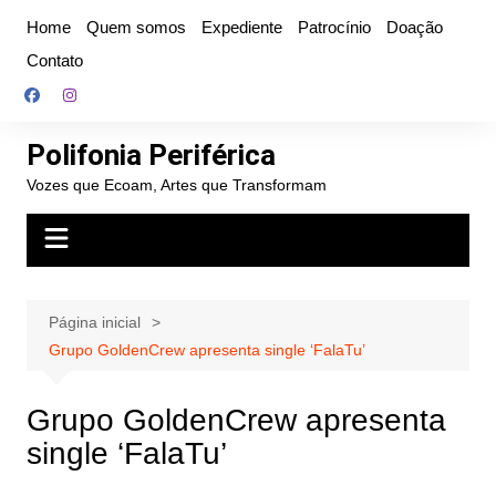
Ir
Home
Quem somos
Expediente
Patrocínio
Doação
para
Contato
o
conteúdo
Polifonia Periférica
Vozes que Ecoam, Artes que Transformam
Página inicial
Grupo GoldenCrew apresenta single ‘FalaTu’
Grupo GoldenCrew apresenta
single ‘FalaTu’