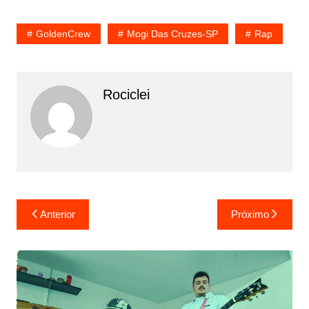
GoldenCrew
Mogi Das Cruzes-SP
Rap
Rociclei
Navegação
Anterior
Próximo
de
Post