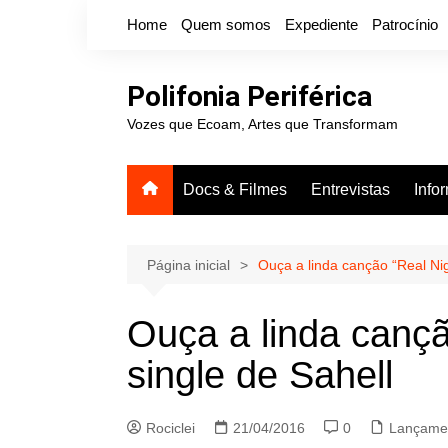
Ir
Home
Quem somos
Expediente
Patrocínio
para
o
conteúdo
Polifonia Periférica
Vozes que Ecoam, Artes que Transformam
Docs & Filmes
Entrevistas
Info
Página inicial
Ouça a linda canção “Real Nig
Ouça a linda cançã
single de Sahell
Rociclei
21/04/2016
0
Lançame