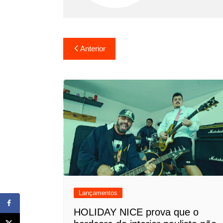
Navegação
Anterior
de
Post
Lançamentos
HOLIDAY NICE prova que o