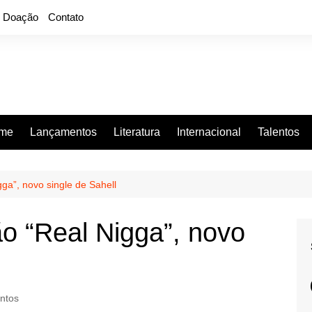
Doação
Contato
rme
Lançamentos
Literatura
Internacional
Talentos
ga”, novo single de Sahell
o “Real Nigga”, novo
ntos