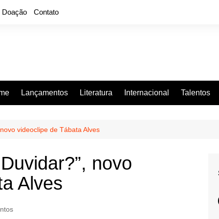
Doação
Contato
rme
Lançamentos
Literatura
Internacional
Talentos
 novo videoclipe de Tábata Alves
 Duvidar?”, novo
ta Alves
ntos