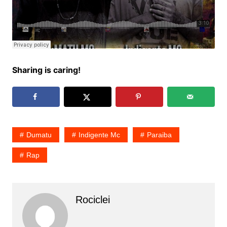
Sharing is caring!
Dumatu
Indigente Mc
Paraiba
Rap
Rociclei