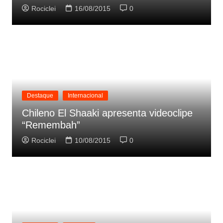
Rociclei
16/08/2015
0
Destaque
Internacional
Chileno El Shaaki apresenta videoclipe
“Remembah”
Rociclei
10/08/2015
0