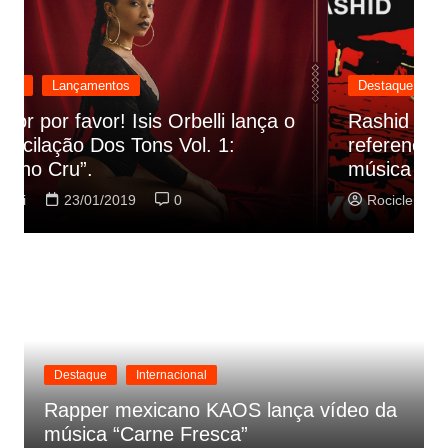
Destaque
Lançamentos
Rashid vai buscar nos HQs as
referencias do clipe de sua nova
C
música
p
Rociclei
22/01/2019
0
Destaque
Internacional
Rapper mexicano KAOS lança vídeo da
música “Carne Fresca”