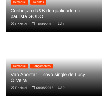
Destaque
Talentos
Conheça o R&B de qualidade do
paulista GODO
Rociclei
10/08/2015
1
Destaque
Lançamentos
Vão Apontar – novo single de Lucy
Oliveira
Rociclei
09/08/2015
0