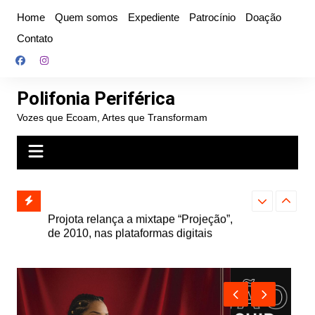
Ir
Home
Quem somos
Expediente
Patrocínio
Doação
para
Contato
o
conteúdo
Polifonia Periférica
Vozes que Ecoam, Artes que Transformam
” e abre
Projota relança a mixtape “Projeção”,
Farofa Carioca
k autoral,
de 2010, nas plataformas digitais
duplo e faz s
Seu Jorge no 