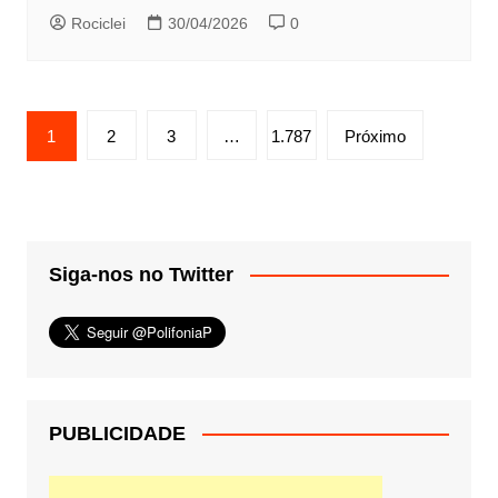
Rociclei
30/04/2026
0
Paginação
1
2
3
…
1.787
Próximo
de
posts
Siga-nos no Twitter
PUBLICIDADE