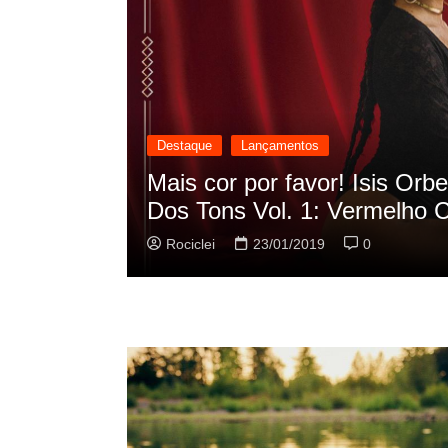
Destaque
Lançamentos
cilação
Rashid vai buscar nos HQs a
sua nova música
Rociclei
22/01/2019
0