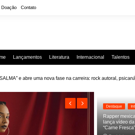
Doação
Contato
rme
Lançamentos
Literatura
Internacional
Talentos
e “Projeção”, de 2010, nas plataformas digitais
Destaque
In
Rapper mexic
lança vídeo d
“Carne Fresca