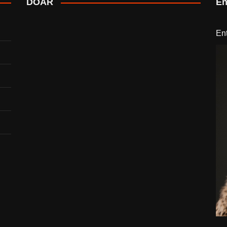
DOAR
En
En