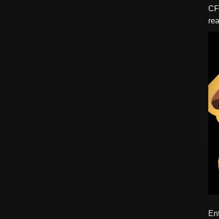
CFBTM 1 – 
rea
ído
Ent