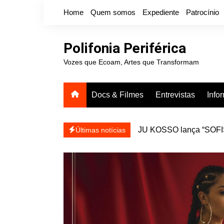
Ir
Home
Quem somos
Expediente
Patrocínio
para
o
conteúdo
Polifonia Periférica
Vozes que Ecoam, Artes que Transformam
Docs & Filmes
Entrevistas
Info
icanálise ea coragem de se
Projota relança a mixtap
Últimas notícias