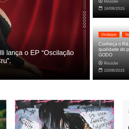
Rociclei
16/08/2015
Destaque
Ta
Destaque
La
Conheça o R&
qualidade do p
s referencias do clipe de
Cynthia Lu
GODO
Baleiro
Rociclei
Rociclei
10/08/2015
2