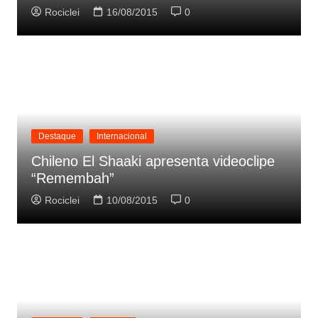
Rociclei
16/08/2015
0
Destaque
Internacional
Chileno El Shaaki apresenta videoclipe
“Remembah”
Rociclei
10/08/2015
0