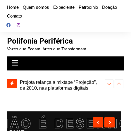
Ir
Home
Quem somos
Expediente
Patrocínio
Doação
para
Contato
o
conteúdo
Polifonia Periférica
Vozes que Ecoam, Artes que Transformam
” e abre
Projota relança a mixtape “Projeção”,
Farofa Carioca
k autoral,
de 2010, nas plataformas digitais
duplo e faz s
Seu Jorge no 