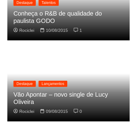
Destaque
Talentos
Conheça o R&B de qualidade do
paulista GODO
Rociclei
10/08/2015
1
Destaque
Lançamentos
Vão Apontar – novo single de Lucy
Oliveira
Rociclei
09/08/2015
0