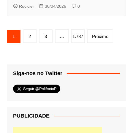
Rociclei
30/04/2026
0
Paginação
1
2
3
…
1.787
Próximo
de
posts
Siga-nos no Twitter
PUBLICIDADE