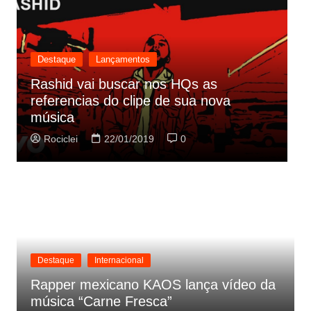
Destaque
Lançamentos
Rashid vai buscar nos HQs as
referencias do clipe de sua nova
C
música
p
Rociclei
22/01/2019
0
Destaque
Internacional
Rapper mexicano KAOS lança vídeo da
música “Carne Fresca”