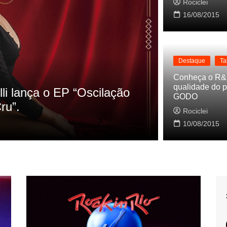
Rociclei
16/08/2015
Destaque
Ta
Destaque
La
Conheça o R&
qualidade do p
s referencias do clipe de
Cynthia Lu
GODO
Baleiro
Rociclei
Rociclei
10/08/2015
2