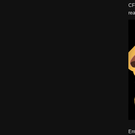
CFBTM 1 – 
rea
ído
Ent