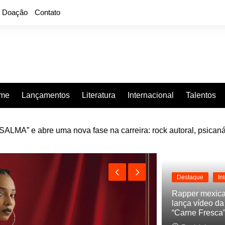
Doação
Contato
rme
Lançamentos
Literatura
Internacional
Talentos
LMA” e abre uma nova fase na carreira: rock autoral, psicaná
e “Projeção”, de 2010, nas plataformas digitais
Destaque
In
Rapper mexic
lança vídeo d
“Carne Fresca