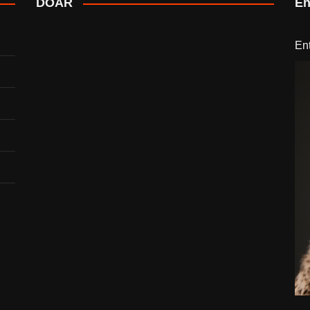
DOAR
En
En