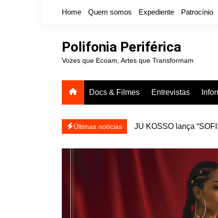
Ir
Home
Quem somos
Expediente
Patrocínio
para
o
conteúdo
Polifonia Periférica
Vozes que Ecoam, Artes que Transformam
Docs & Filmes
Entrevistas
Info
JU KOSSO lança “SOFISA
reapresentar
Projota relança a mixtap
Últimas notícias