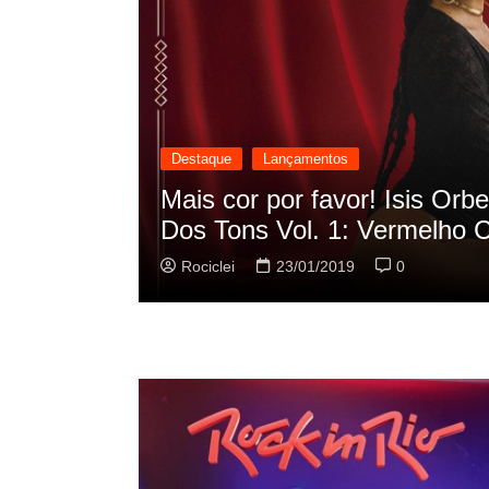
Destaque
Lançamentos
scilação
Rashid vai buscar nos HQs a
sua nova música
Rociclei
22/01/2019
0