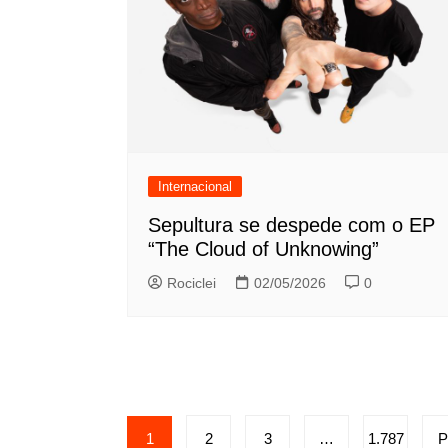
Internacional
Sepultura se despede com o EP
“The Cloud of Unknowing”
Rociclei
02/05/2026
0
Paginação
1
2
3
…
1.787
P