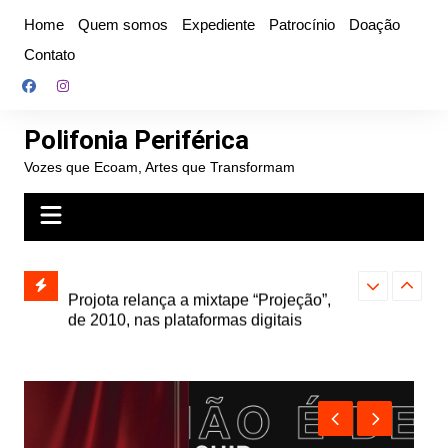
Ir
Home
Quem somos
Expediente
Patrocínio
Doação
para
Contato
o
conteúdo
Polifonia Periférica
Vozes que Ecoam, Artes que Transformam
” e abre
Projota relança a mixtape “Projeção”,
Farofa Carioca
k autoral,
de 2010, nas plataformas digitais
duplo e faz s
Seu Jorge no 