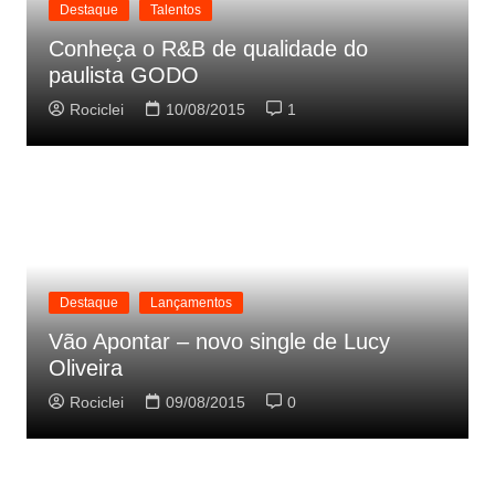
Destaque
Talentos
Conheça o R&B de qualidade do
paulista GODO
Rociclei
10/08/2015
1
Destaque
Lançamentos
Vão Apontar – novo single de Lucy
Oliveira
Rociclei
09/08/2015
0