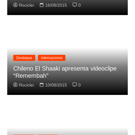
Rociclei
16/08/2015
0
Destaque
Internacional
Chileno El Shaaki apresenta videoclipe
“Remembah”
Rociclei
10/08/2015
0