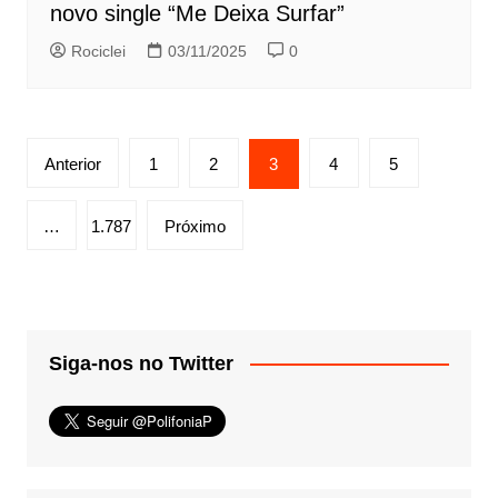
novo single “Me Deixa Surfar”
Rociclei
03/11/2025
0
Paginação
Anterior
1
2
3
4
5
de
posts
…
1.787
Próximo
Siga-nos no Twitter