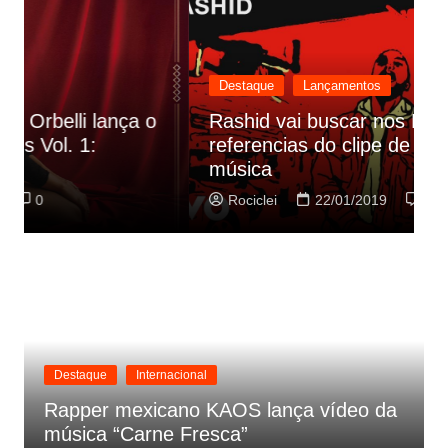
Destaque
Lançamentos
Rashid vai buscar nos HQs as
referencias do clipe de sua nova
C
música
p
Rociclei
22/01/2019
0
Destaque
Internacional
Rapper mexicano KAOS lança vídeo da
música “Carne Fresca”