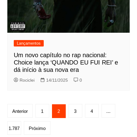
Lançamentos
Um novo capítulo no rap nacional:
Choice lança ‘QUANDO EU FUI REI’ e
dá início à sua nova era
Rociclei
14/11/2025
0
Paginação
Anterior
1
2
3
4
…
de
posts
1.787
Próximo