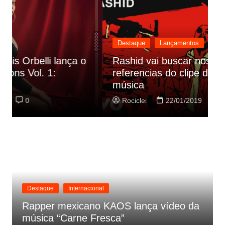
Destaque
Lançamentos
Rashid vai buscar nos HQs as
referencias do clipe de sua nova
C
música
p
Rociclei
22/01/2019
0
Destaque
Internacional
Rapper mexicano KAOS lança vídeo da
música “Carne Fresca”