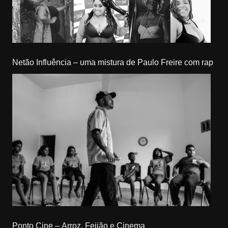
Netão Influência – uma mistura de Paulo Freire com rap
Ponto Cine – Arroz, Feijão e Cinema