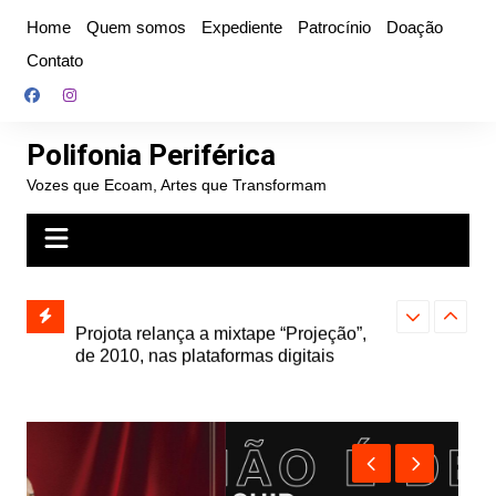
Ir
Home
Quem somos
Expediente
Patrocínio
Doação
para
Contato
o
conteúdo
Polifonia Periférica
Vozes que Ecoam, Artes que Transformam
” e abre
Projota relança a mixtape “Projeção”,
Farofa Carioca
k autoral,
de 2010, nas plataformas digitais
duplo e faz s
Seu Jorge no 