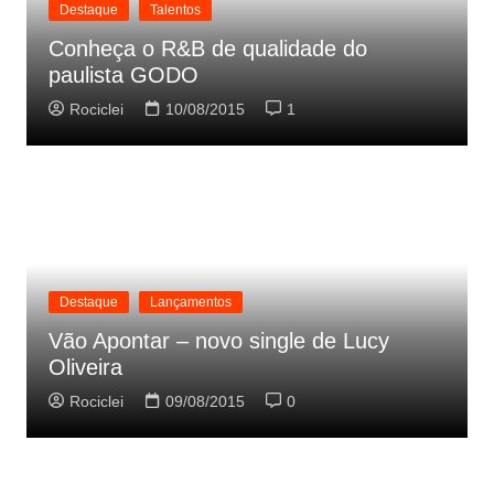
Destaque
Talentos
Conheça o R&B de qualidade do
paulista GODO
Rociclei
10/08/2015
1
Destaque
Lançamentos
Vão Apontar – novo single de Lucy
Oliveira
Rociclei
09/08/2015
0