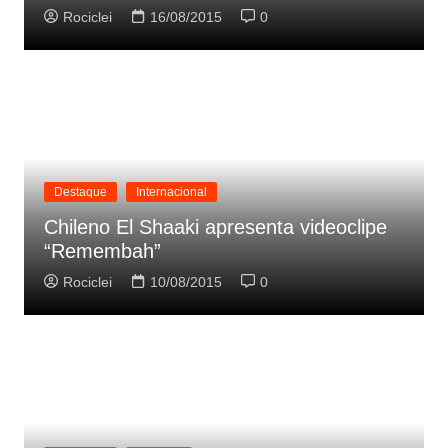
Rociclei
16/08/2015
0
Destaque
Internacional
Chileno El Shaaki apresenta videoclipe
“Remembah”
Rociclei
10/08/2015
0