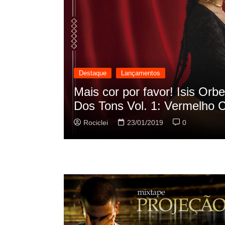
Destaque
Lançamentos
cilação
Rashid vai buscar nos HQs a
sua nova música
Rociclei
22/01/2019
0