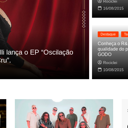
Rociclei
16/08/2015
Destaque
Ta
Destaque
La
Conheça o R&
qualidade do p
s referencias do clipe de
Cynthia Lu
GODO
Baleiro
Rociclei
Rociclei
10/08/2015
2