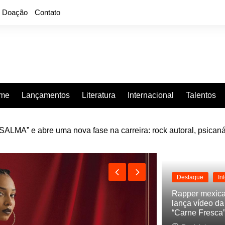
Doação
Contato
rme
Lançamentos
Literatura
Internacional
Talentos
LMA” e abre uma nova fase na carreira: rock autoral, psicaná
e “Projeção”, de 2010, nas plataformas digitais
Destaque
In
Rapper mexic
lança vídeo d
“Carne Fresca