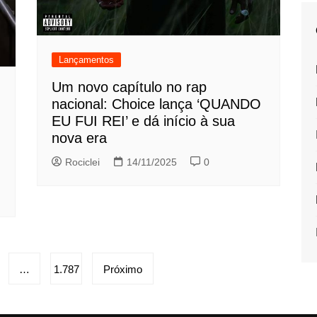
Lançamentos
Um novo capítulo no rap
nacional: Choice lança ‘QUANDO
EU FUI REI’ e dá início à sua
nova era
Rociclei
14/11/2025
0
…
1.787
Próximo