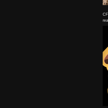
CFBTM 1 – 
rea
ído