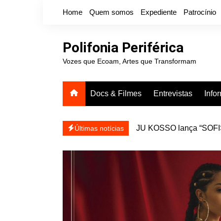
Ir
Home
Quem somos
Expediente
Patrocínio
para
o
conteúdo
Polifonia Periférica
Vozes que Ecoam, Artes que Transformam
Docs & Filmes
Entrevistas
Info
JU KOSSO lança “SOFISA
reapresentar
Projota relança a mixtap
Últimas notícias