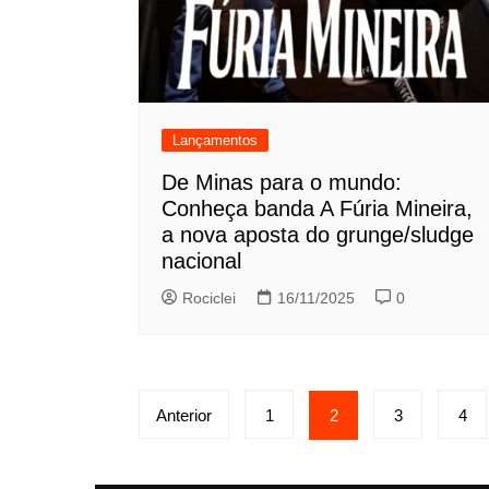
Lançamentos
De Minas para o mundo:
Conheça banda A Fúria Mineira,
a nova aposta do grunge/sludge
nacional
Rociclei
16/11/2025
0
Paginação
Anterior
1
2
3
4
de