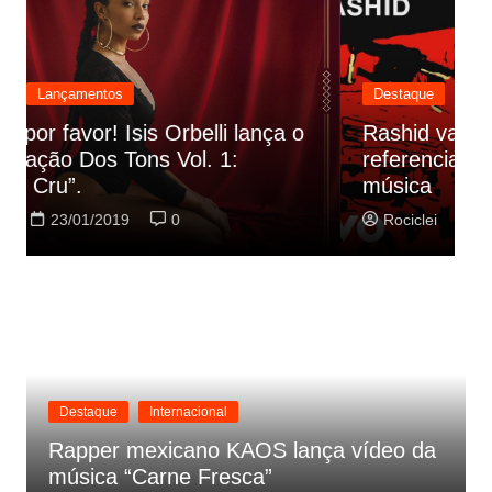
Destaque
Lançamentos
Rashid vai buscar nos HQs as
referencias do clipe de sua nova
C
música
p
Rociclei
22/01/2019
0
Destaque
Internacional
Rapper mexicano KAOS lança vídeo da
música “Carne Fresca”