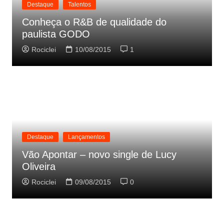
Destaque
Talentos
Conheça o R&B de qualidade do
paulista GODO
Rociclei
10/08/2015
1
Destaque
Lançamentos
Vão Apontar – novo single de Lucy
Oliveira
Rociclei
09/08/2015
0