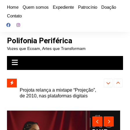
Ir
Home
Quem somos
Expediente
Patrocínio
Doação
para
Contato
o
conteúdo
Polifonia Periférica
Vozes que Ecoam, Artes que Transformam
” e abre
Projota relança a mixtape “Projeção”,
Farofa Carioca
k autoral,
de 2010, nas plataformas digitais
duplo e faz s
Seu Jorge no 