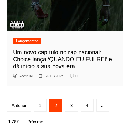
Lançamentos
Um novo capítulo no rap nacional:
Choice lança ‘QUANDO EU FUI REI’ e
dá início à sua nova era
Rociclei
14/11/2025
0
Paginação
Anterior
1
2
3
4
…
de
posts
1.787
Próximo