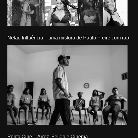
Netão Influência – uma mistura de Paulo Freire com rap
Ponto Cine – Arroz, Feijão e Cinema