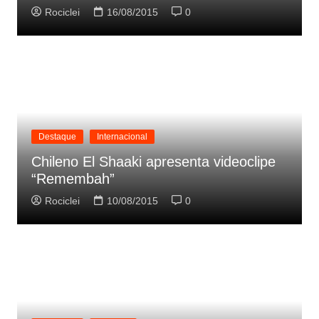
Rociclei
16/08/2015
0
Destaque
Internacional
Chileno El Shaaki apresenta videoclipe
“Remembah”
Rociclei
10/08/2015
0