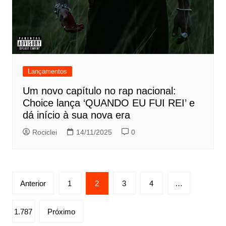
Lançamentos
Um novo capítulo no rap nacional:
Choice lança ‘QUANDO EU FUI REI’ e
dá início à sua nova era
Rociclei
14/11/2025
0
Paginação
Anterior
1
2
3
4
…
de
posts
1.787
Próximo