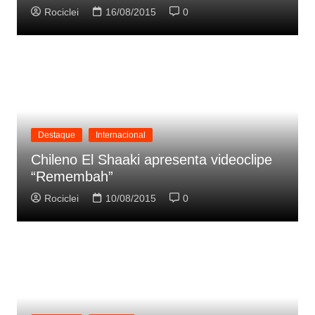
Rociclei
16/08/2015
0
Destaque
Internacional
Chileno El Shaaki apresenta videoclipe
“Remembah”
Rociclei
10/08/2015
0