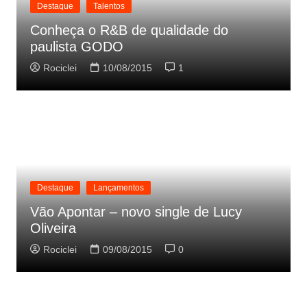
Destaque
Talentos
Conheça o R&B de qualidade do
paulista GODO
Rociclei
10/08/2015
1
Destaque
Lançamentos
Vão Apontar – novo single de Lucy
Oliveira
Rociclei
09/08/2015
0