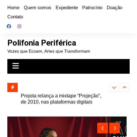
Ir
Home
Quem somos
Expediente
Patrocínio
Doação
para
Contato
o
conteúdo
Polifonia Periférica
Vozes que Ecoam, Artes que Transformam
” e abre
Projota relança a mixtape “Projeção”,
Farofa Carioca
k autoral,
de 2010, nas plataformas digitais
duplo e faz s
Seu Jorge no 