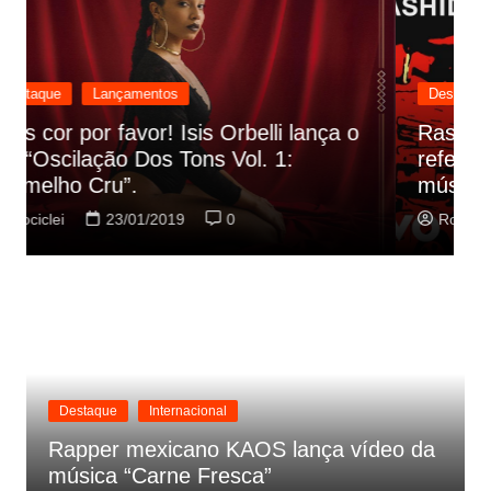
Destaque
Lançamentos
Rashid vai buscar nos HQs as
referencias do clipe de sua nova
C
música
p
Rociclei
22/01/2019
0
Destaque
Internacional
Rapper mexicano KAOS lança vídeo da
música “Carne Fresca”