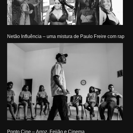
Netão Influência – uma mistura de Paulo Freire com rap
Ponto Cine – Arroz, Feijão e Cinema