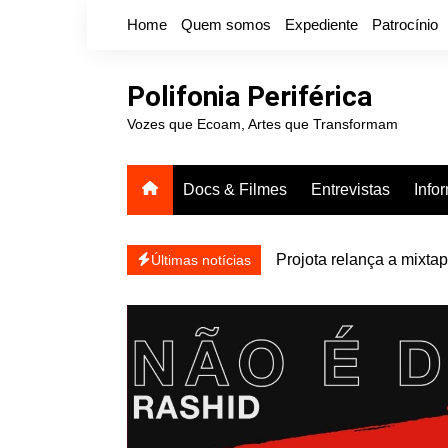
Ir
Home
Quem somos
Expediente
Patrocínio
para
o
conteúdo
Polifonia Periférica
Vozes que Ecoam, Artes que Transformam
Docs & Filmes
Entrevistas
Info
Projota relança a mixtap
Últimas notícias
Farofa Carioca lança si