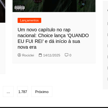
Lançamentos
Um novo capítulo no rap
nacional: Choice lança ‘QUANDO
EU FUI REI’ e dá início à sua
nova era
Rociclei
14/11/2025
0
…
1.787
Próximo