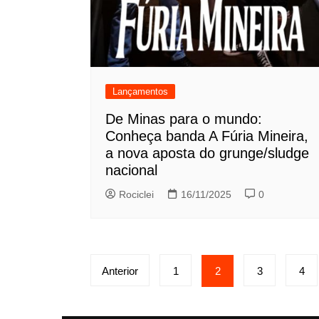
Lançamentos
De Minas para o mundo:
Conheça banda A Fúria Mineira,
a nova aposta do grunge/sludge
nacional
Rociclei
16/11/2025
0
Paginação
Anterior
1
2
3
4
de