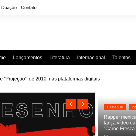
Doação
Contato
rme
Lançamentos
Literatura
Internacional
Talentos
e “Projeção”, de 2010, nas plataformas digitais
ngle raro, Vinil duplo e faz show com participação de Seu Jorge
Destaque
In
Rapper mexic
lança vídeo d
“Carne Fresca