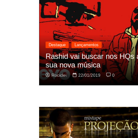
Destaque
Lançamentos
o
Rashid vai buscar nos HQs as refe
sua nova música
Rociclei
22/01/2019
0