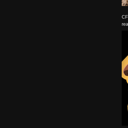
CFBTM 1 – 
rea
ído