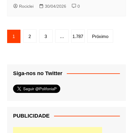
Rociclei
30/04/2026
0
Paginação
1
2
3
…
1.787
Próximo
de
posts
Siga-nos no Twitter
PUBLICIDADE