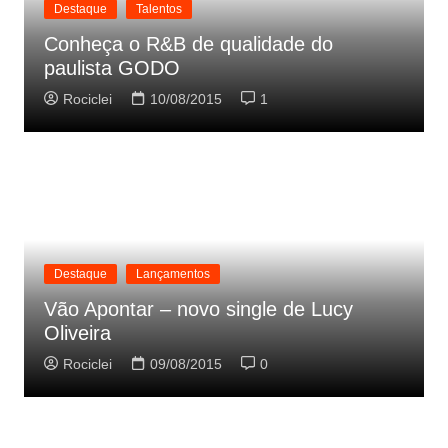
Destaque
Talentos
Conheça o R&B de qualidade do
paulista GODO
Rociclei
10/08/2015
1
Destaque
Lançamentos
Vão Apontar – novo single de Lucy
Oliveira
Rociclei
09/08/2015
0