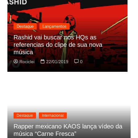
Destaque
Lançamentos
Rashid vai buscar nos HQs as
referencias do clipe de sua nova
C
música
p
Rociclei
22/01/2019
0
Destaque
Internacional
Rapper mexicano KAOS lança vídeo da
música “Carne Fresca”