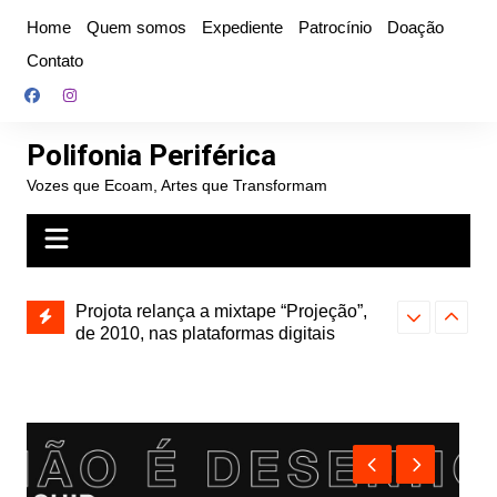
Ir
Home
Quem somos
Expediente
Patrocínio
Doação
para
Contato
o
conteúdo
Polifonia Periférica
Vozes que Ecoam, Artes que Transformam
” e abre
Projota relança a mixtape “Projeção”,
Farofa Carioca
k autoral,
de 2010, nas plataformas digitais
duplo e faz s
Seu Jorge no 