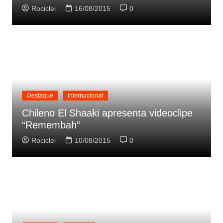
Rociclei
16/08/2015
0
Destaque
Internacional
Chileno El Shaaki apresenta videoclipe
“Remembah”
Rociclei
10/08/2015
0