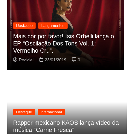
Destaque
Lançamentos
Rashid vai buscar nos HQs as
referencias do clipe de sua nova
C
música
p
Rociclei
22/01/2019
0
Destaque
Internacional
Rapper mexicano KAOS lança vídeo da
música “Carne Fresca”