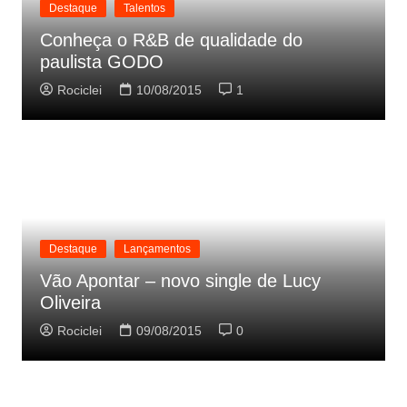
Destaque
Talentos
Conheça o R&B de qualidade do
paulista GODO
Rociclei
10/08/2015
1
Destaque
Lançamentos
Vão Apontar – novo single de Lucy
Oliveira
Rociclei
09/08/2015
0