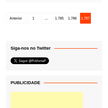
Paginação
Anterior
1
…
1.785
1.786
1.787
de
posts
Siga-nos no Twitter
PUBLICIDADE