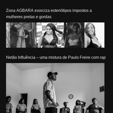
Zona AGBARA exorciza esteriótipos impostos a
mulheres pretas e gordas
Netão Influência – uma mistura de Paulo Freire com rap