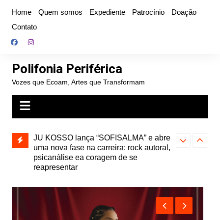
Ir
Home
Quem somos
Expediente
Patrocínio
Doação
para
Contato
o
conteúdo
Polifonia Periférica
Vozes que Ecoam, Artes que Transformam
” e abre
Projota relança a mixtape “Projeção”,
Farofa Carioca
k autoral,
de 2010, nas plataformas digitais
duplo e faz s
Seu Jorge no 