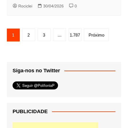
Rociclei
30/04/2026
0
Paginação
1
2
3
…
1.787
Próximo
de
posts
Siga-nos no Twitter
PUBLICIDADE