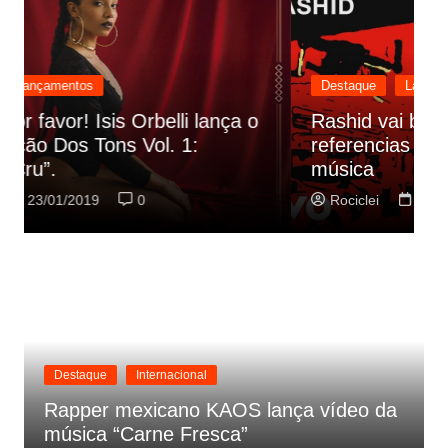
Destaque
Lançamentos
Rashid vai buscar nos HQs as
referencias do clipe de sua nova
C
música
p
Rociclei
22/01/2019
0
Destaque
Internacional
Rapper mexicano KAOS lança vídeo da
música “Carne Fresca”