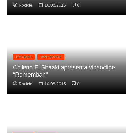
Rociclei
16/08/2015
0
Destaque
Internacional
Chileno El Shaaki apresenta videoclipe
“Remembah”
Rociclei
10/08/2015
0