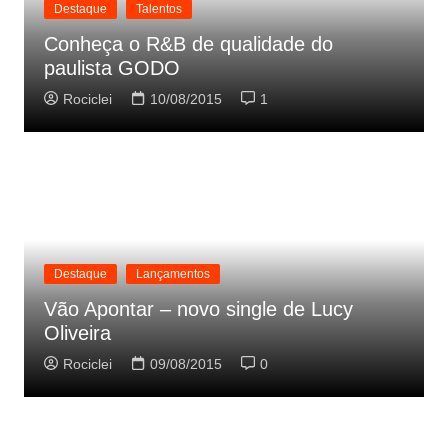
Destaque
Talentos
Conheça o R&B de qualidade do
paulista GODO
Rociclei
10/08/2015
1
Destaque
Lançamentos
Vão Apontar – novo single de Lucy
Oliveira
Rociclei
09/08/2015
0