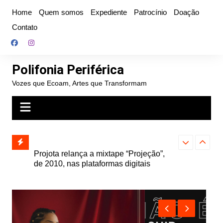
Ir
Home
Quem somos
Expediente
Patrocínio
Doação
para
Contato
o
conteúdo
Polifonia Periférica
Vozes que Ecoam, Artes que Transformam
” e abre
Projota relança a mixtape “Projeção”,
Farofa Carioca
k autoral,
de 2010, nas plataformas digitais
duplo e faz s
Seu Jorge no 