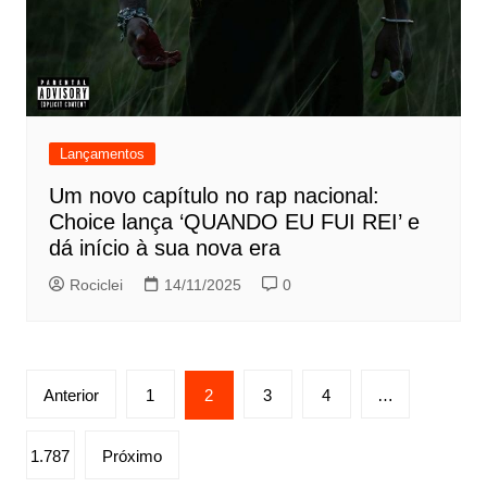
Lançamentos
Um novo capítulo no rap nacional:
Choice lança ‘QUANDO EU FUI REI’ e
dá início à sua nova era
Rociclei
14/11/2025
0
Paginação
Anterior
1
2
3
4
…
de
posts
1.787
Próximo