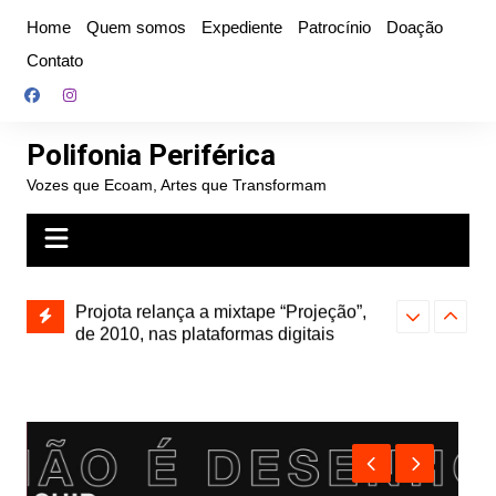
Ir
Home
Quem somos
Expediente
Patrocínio
Doação
para
Contato
o
conteúdo
Polifonia Periférica
Vozes que Ecoam, Artes que Transformam
” e abre
Projota relança a mixtape “Projeção”,
Farofa Carioca
k autoral,
de 2010, nas plataformas digitais
duplo e faz s
Seu Jorge no 