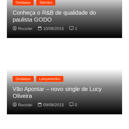
Destaque
Talentos
Conheça o R&B de qualidade do
paulista GODO
Rociclei
10/08/2015
1
Destaque
Lançamentos
Vão Apontar – novo single de Lucy
Oliveira
Rociclei
09/08/2015
0