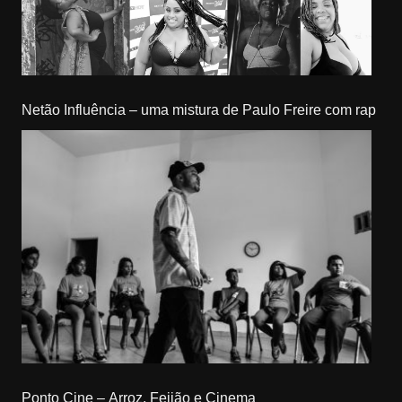
Netão Influência – uma mistura de Paulo Freire com rap
Ponto Cine – Arroz, Feijão e Cinema