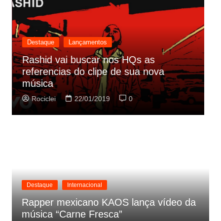
Destaque
Lançamentos
Rashid vai buscar nos HQs as
referencias do clipe de sua nova
C
música
p
Rociclei
22/01/2019
0
Destaque
Internacional
Rapper mexicano KAOS lança vídeo da
música “Carne Fresca”