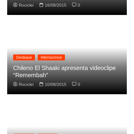
Rociclei
16/08/2015
0
Destaque
Internacional
Chileno El Shaaki apresenta videoclipe
“Remembah”
Rociclei
10/08/2015
0