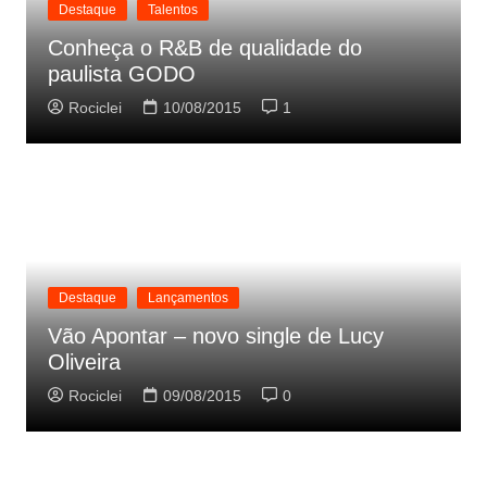
Destaque
Talentos
Conheça o R&B de qualidade do
paulista GODO
Rociclei
10/08/2015
1
Destaque
Lançamentos
Vão Apontar – novo single de Lucy
Oliveira
Rociclei
09/08/2015
0