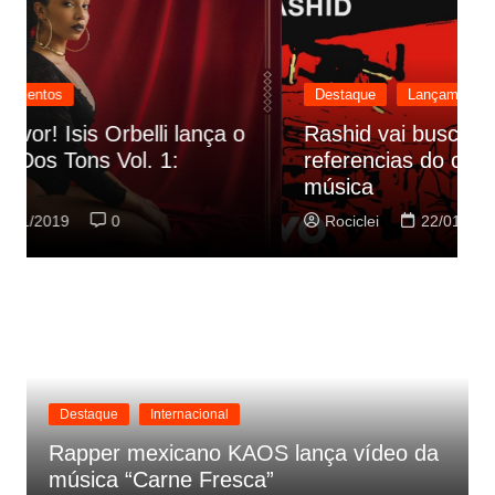
Destaque
Lançamentos
Rashid vai buscar nos HQs as
referencias do clipe de sua nova
C
música
p
Rociclei
22/01/2019
0
Destaque
Internacional
Rapper mexicano KAOS lança vídeo da
música “Carne Fresca”