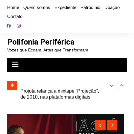
Ir
Home
Quem somos
Expediente
Patrocínio
Doação
para
Contato
o
conteúdo
Polifonia Periférica
Vozes que Ecoam, Artes que Transformam
” e abre
Projota relança a mixtape “Projeção”,
Farofa Carioca
k autoral,
de 2010, nas plataformas digitais
duplo e faz s
Seu Jorge no 