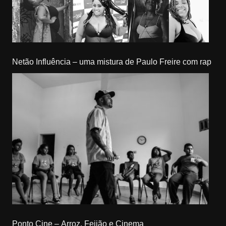
Netão Influência – uma mistura de Paulo Freire com rap
Ponto Cine – Arroz, Feijão e Cinema