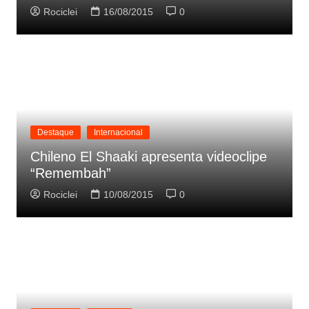
Rociclei
16/08/2015
0
Destaque
Internacional
Chileno El Shaaki apresenta videoclipe
“Remembah”
Rociclei
10/08/2015
0