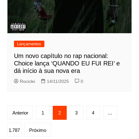
Lançamentos
Um novo capítulo no rap nacional:
Choice lança ‘QUANDO EU FUI REI’ e
dá início à sua nova era
Rociclei
14/11/2025
0
Paginação
Anterior
1
2
3
4
…
de
posts
1.787
Próximo