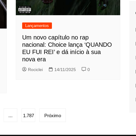
Lançamentos
Um novo capítulo no rap
nacional: Choice lança ‘QUANDO
EU FUI REI’ e dá início à sua
nova era
Rociclei
14/11/2025
0
…
1.787
Próximo