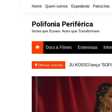
Ir
Home
Quem somos
Expediente
Patrocínio
para
o
conteúdo
Polifonia Periférica
Vozes que Ecoam, Artes que Transformam
Docs & Filmes
Entrevistas
Info
icanálise ea coragem de se
Projota relança a mixtap
Últimas notícias