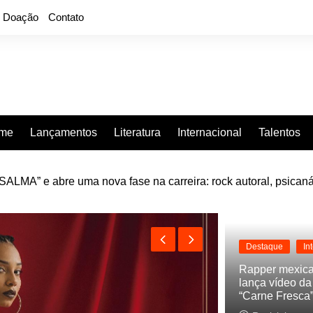
Doação
Contato
rme
Lançamentos
Literatura
Internacional
Talentos
e “Projeção”, de 2010, nas plataformas digitais
Destaque
In
Rapper mexic
lança vídeo d
“Carne Fresca