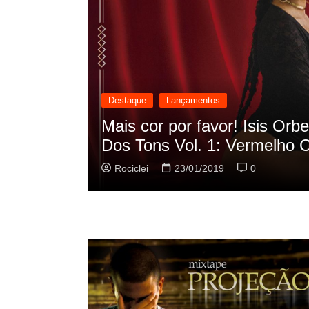
Destaque
Lançamentos
cilação
Rashid vai buscar nos HQs a
sua nova música
Rociclei
22/01/2019
0