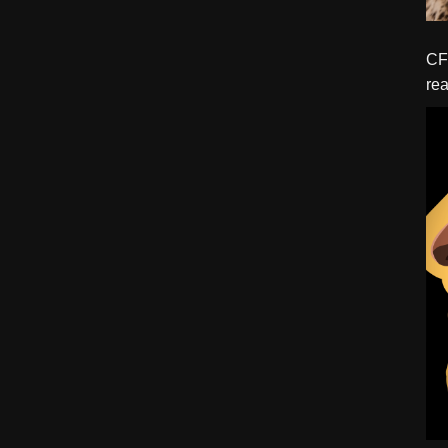
CFBTM 1 – 
rea
ído