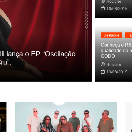
Rociclei
16/08/2015
Destaque
Ta
Destaque
La
Conheça o R&
qualidade do p
s referencias do clipe de
Cynthia Lu
GODO
Baleiro
Rociclei
Rociclei
10/08/2015
2