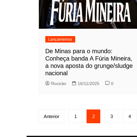
Lançamentos
De Minas para o mundo:
Conheça banda A Fúria Mineira,
a nova aposta do grunge/sludge
nacional
Rociclei
16/11/2025
0
Paginação
Anterior
1
2
3
4
de