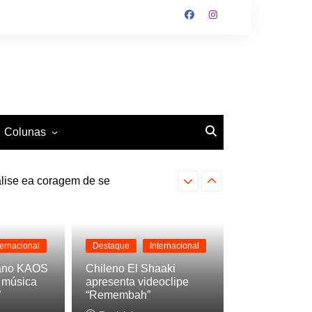
Colunas
lise ea coragem de se
O Antiético
Farofa Carioca lança single 
Ritmo e Fundamento
Mundo Tattoo
ternacional
Destaque
Internacional
ano KAOS
Chileno El Shaaki
a música
apresenta videoclipe
”
“Remembah”