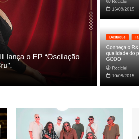
Rociclei
16/08/2015
Destaque
Ta
Destaque
La
Conheça o R&
qualidade do p
s referencias do clipe de
Cynthia Lu
GODO
Baleiro
Rociclei
Rociclei
10/08/2015
2