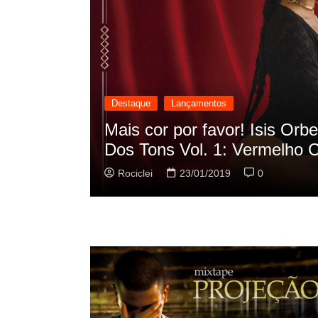
Destaque
Lançamentos
cilação
Rashid vai buscar nos HQs a
sua nova música
Rociclei
22/01/2019
0