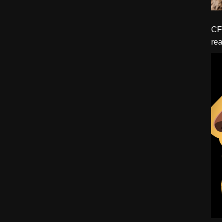
CFBTM 1 – 
rea
ído