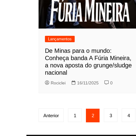
Lançamentos
De Minas para o mundo:
Conheça banda A Fúria Mineira,
a nova aposta do grunge/sludge
nacional
Rociclei
16/11/2025
0
Paginação
Anterior
1
2
3
4
de