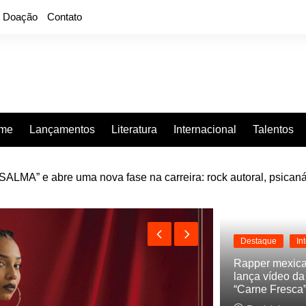
Doação
Contato
rme
Lançamentos
Literatura
Internacional
Talentos
LMA” e abre uma nova fase na carreira: rock autoral, psicaná
e “Projeção”, de 2010, nas plataformas digitais
Destaque
In
Rapper mexic
lança vídeo d
“Carne Fresca