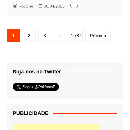
Rociclei
30/04/2026
0
Paginação
1
2
3
…
1.787
Próximo
de
posts
Siga-nos no Twitter
PUBLICIDADE