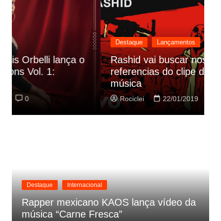
Destaque
Lançamentos
Rashid vai buscar nos HQs as
referencias do clipe de sua nova
C
música
p
Rociclei
22/01/2019
0
Destaque
Internacional
Rapper mexicano KAOS lança vídeo da
música “Carne Fresca”