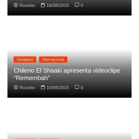
Rociclei
16/08/2015
0
Destaque
Internacional
Chileno El Shaaki apresenta videoclipe
“Remembah”
Rociclei
10/08/2015
0