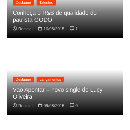
Destaque
Talentos
Conheça o R&B de qualidade do
paulista GODO
Rociclei
10/08/2015
1
Destaque
Lançamentos
Vão Apontar – novo single de Lucy
Oliveira
Rociclei
09/08/2015
0