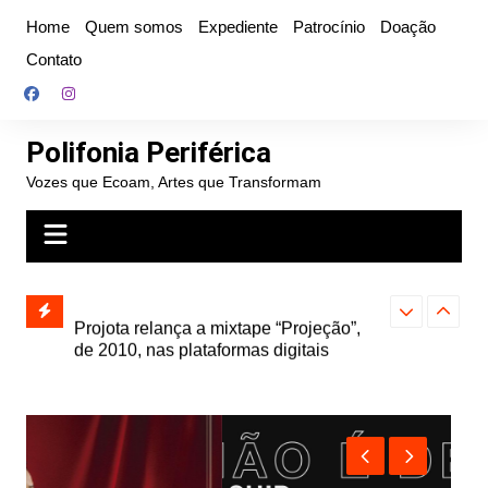
Ir
Home
Quem somos
Expediente
Patrocínio
Doação
para
Contato
o
conteúdo
Polifonia Periférica
Vozes que Ecoam, Artes que Transformam
” e abre
Projota relança a mixtape “Projeção”,
Farofa Carioca
k autoral,
de 2010, nas plataformas digitais
duplo e faz s
Seu Jorge no 