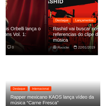
Destaque
Lançamentos
Rashid vai buscar nos HQs as
referencias do clipe de sua nova
C
música
p
Rociclei
22/01/2019
0
Destaque
Internacional
Rapper mexicano KAOS lança vídeo da
música “Carne Fresca”