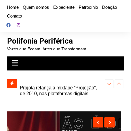
Ir
Home
Quem somos
Expediente
Patrocínio
Doação
para
Contato
o
conteúdo
Polifonia Periférica
Vozes que Ecoam, Artes que Transformam
” e abre
Projota relança a mixtape “Projeção”,
Farofa Carioca
k autoral,
de 2010, nas plataformas digitais
duplo e faz s
Seu Jorge no 