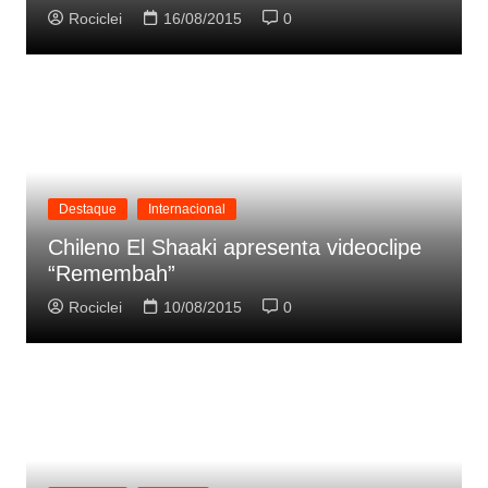
Rociclei
16/08/2015
0
Destaque
Internacional
Chileno El Shaaki apresenta videoclipe
“Remembah”
Rociclei
10/08/2015
0