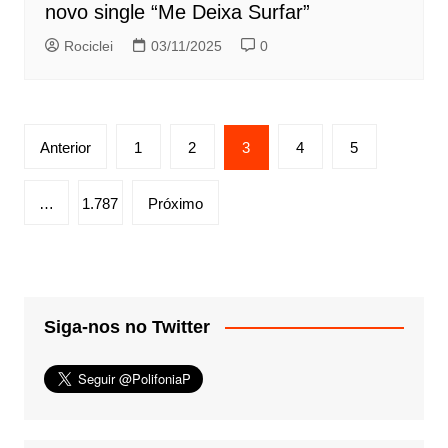
novo single “Me Deixa Surfar”
Rociclei
03/11/2025
0
Paginação
Anterior
1
2
3
4
5
de
posts
…
1.787
Próximo
Siga-nos no Twitter