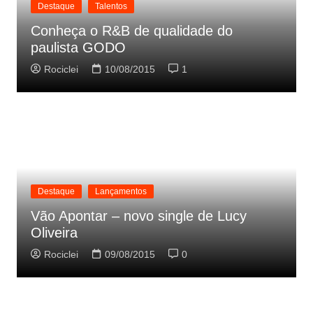
Destaque
Talentos
Conheça o R&B de qualidade do
paulista GODO
Rociclei
10/08/2015
1
Destaque
Lançamentos
Vão Apontar – novo single de Lucy
Oliveira
Rociclei
09/08/2015
0