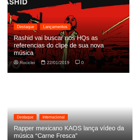
Destaque
Lançamentos
s HQs as
de sua nova
Cynthia Luz lança “Era Uma
parceria com Zeca Baleiro
0
Rociclei
21/01/2019
0
Destaque
Internacional
Rapper mexicano KAOS lança vídeo da
música “Carne Fresca”