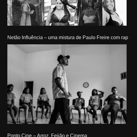
Netão Influência – uma mistura de Paulo Freire com rap
Ponto Cine – Arroz, Feijão e Cinema