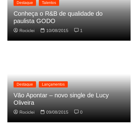
Destaque
Talentos
Conheça o R&B de qualidade do
paulista GODO
Rociclei
10/08/2015
1
Destaque
Lançamentos
Vão Apontar – novo single de Lucy
Oliveira
Rociclei
09/08/2015
0