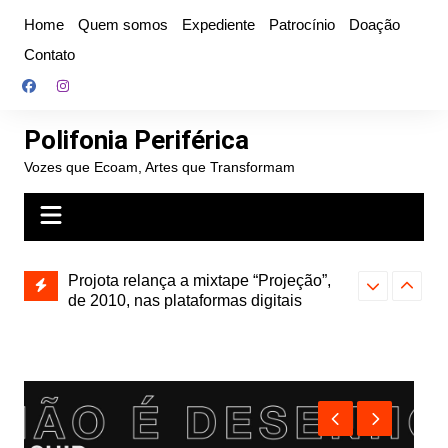
Ir
Home
Quem somos
Expediente
Patrocínio
Doação
para
Contato
o
conteúdo
Polifonia Periférica
Vozes que Ecoam, Artes que Transformam
Projota relança a mixtape “Projeção”,
de 2010, nas plataformas digitais
Hitmia: pop r
rótulos e bus
Farofa Carioca lança single raro, Vinil
duplo e faz show com participação de
Seu Jorge no Rio de Janeiro