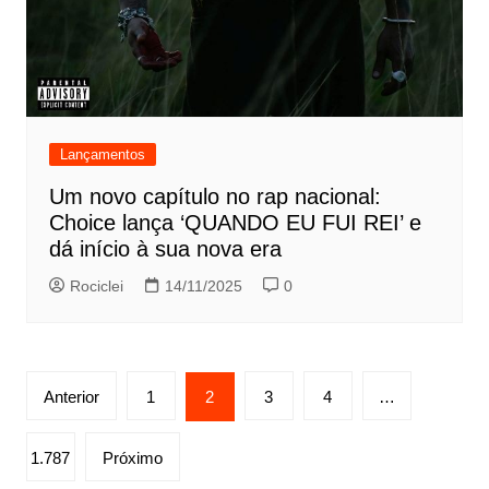
Lançamentos
Um novo capítulo no rap nacional:
Choice lança ‘QUANDO EU FUI REI’ e
dá início à sua nova era
Rociclei
14/11/2025
0
Paginação
Anterior
1
2
3
4
…
de
posts
1.787
Próximo