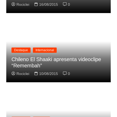
Rociclei
16/08/2015
0
Destaque
Internacional
Chileno El Shaaki apresenta videoclipe
“Remembah”
Rociclei
10/08/2015
0