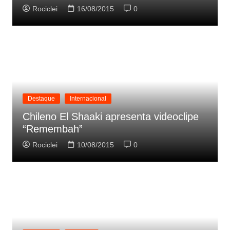
Rociclei
16/08/2015
0
Destaque
Internacional
Chileno El Shaaki apresenta videoclipe
“Remembah”
Rociclei
10/08/2015
0