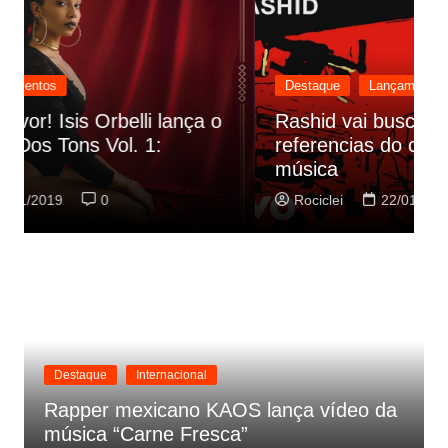
Destaque
Lançamentos
Rashid vai buscar nos HQs as
referencias do clipe de sua nova
C
música
p
Rociclei
22/01/2019
0
Destaque
Internacional
Rapper mexicano KAOS lança vídeo da
música “Carne Fresca”