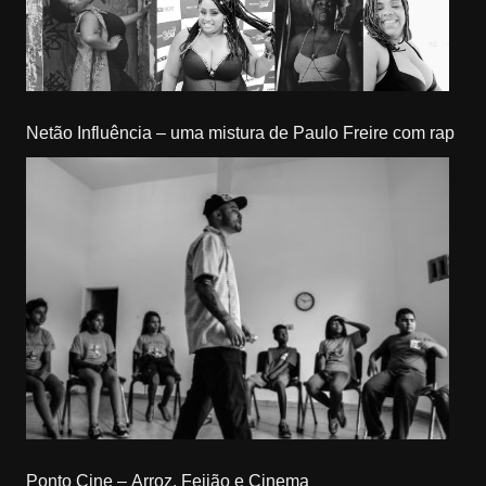
Netão Influência – uma mistura de Paulo Freire com rap
Ponto Cine – Arroz, Feijão e Cinema