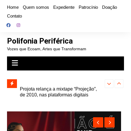
Ir
Home
Quem somos
Expediente
Patrocínio
Doação
para
Contato
o
conteúdo
Polifonia Periférica
Vozes que Ecoam, Artes que Transformam
” e abre
Projota relança a mixtape “Projeção”,
Farofa Carioca
k autoral,
de 2010, nas plataformas digitais
duplo e faz s
Seu Jorge no 