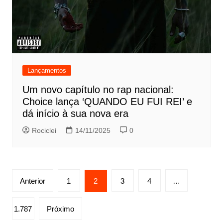
Lançamentos
Um novo capítulo no rap nacional:
Choice lança ‘QUANDO EU FUI REI’ e
dá início à sua nova era
Rociclei
14/11/2025
0
Paginação
Anterior
1
2
3
4
…
de
posts
1.787
Próximo