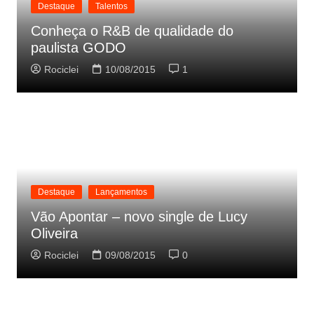
Destaque
Talentos
Conheça o R&B de qualidade do
paulista GODO
Rociclei
10/08/2015
1
Destaque
Lançamentos
Vão Apontar – novo single de Lucy
Oliveira
Rociclei
09/08/2015
0