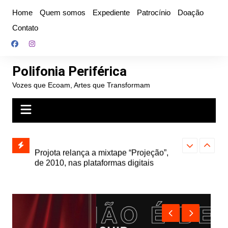
Ir
Home
Quem somos
Expediente
Patrocínio
Doação
para
Contato
o
conteúdo
Polifonia Periférica
Vozes que Ecoam, Artes que Transformam
” e abre
Projota relança a mixtape “Projeção”,
Farofa Carioca
k autoral,
de 2010, nas plataformas digitais
duplo e faz s
Seu Jorge no 