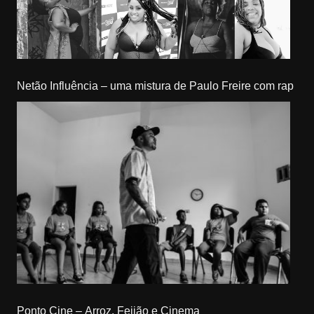
Netão Influência – uma mistura de Paulo Freire com rap
Ponto Cine – Arroz, Feijão e Cinema