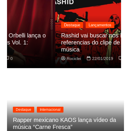
Destaque
Lançamentos
Rashid vai buscar nos HQs as
referencias do clipe de sua nova
C
música
p
Rociclei
22/01/2019
0
Destaque
Internacional
Rapper mexicano KAOS lança vídeo da
música “Carne Fresca”