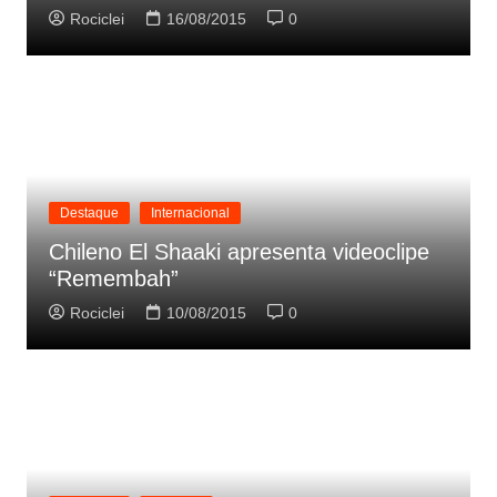
Rociclei
16/08/2015
0
Destaque
Internacional
Chileno El Shaaki apresenta videoclipe
“Remembah”
Rociclei
10/08/2015
0