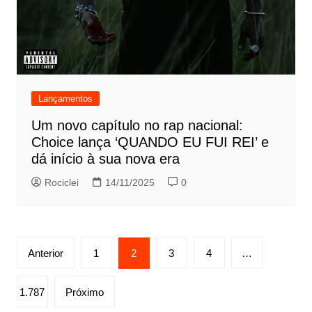
Lançamentos
Um novo capítulo no rap nacional:
Choice lança ‘QUANDO EU FUI REI’ e
dá início à sua nova era
Rociclei
14/11/2025
0
Paginação
Anterior
1
2
3
4
…
de
posts
1.787
Próximo