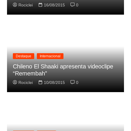
Rociclei
16/08/2015
0
Destaque
Internacional
Chileno El Shaaki apresenta videoclipe
“Remembah”
Rociclei
10/08/2015
0