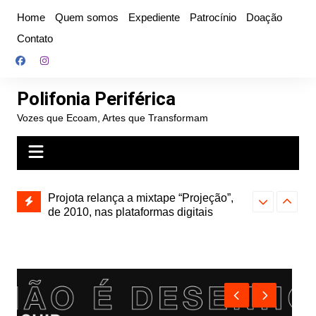
Ir
Home
Quem somos
Expediente
Patrocínio
Doação
para
Contato
o
conteúdo
Polifonia Periférica
Vozes que Ecoam, Artes que Transformam
ojeção”,
Farofa Carioca lança single raro, Vinil
Hitmia: pop r
ais
duplo e faz show com participação de
rótulos e bus
Seu Jorge no Rio de Janeiro