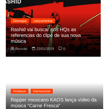
Destaque
Lançamentos
D
Cynthia Luz lança “Era Uma Vez”,
O
parceria com Zeca Baleiro
t
Rociclei
21/01/2019
0
Destaque
Internacional
Rapper mexicano KAOS lança vídeo da
música “Carne Fresca”