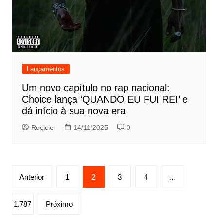
Lançamentos
Um novo capítulo no rap nacional:
Choice lança ‘QUANDO EU FUI REI’ e
dá início à sua nova era
Rociclei
14/11/2025
0
Paginação
Anterior
1
2
3
4
…
de
posts
1.787
Próximo