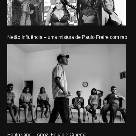
Netão Influência – uma mistura de Paulo Freire com rap
Ponto Cine – Arroz, Feijão e Cinema