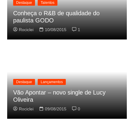
Destaque
Talentos
Conheça o R&B de qualidade do
paulista GODO
Rociclei
10/08/2015
1
Destaque
Lançamentos
Vão Apontar – novo single de Lucy
Oliveira
Rociclei
09/08/2015
0