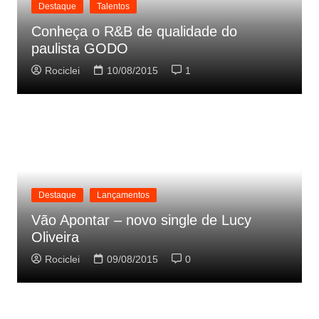
Destaque
Talentos
Conheça o R&B de qualidade do
paulista GODO
Rociclei
10/08/2015
1
Destaque
Lançamentos
Vão Apontar – novo single de Lucy
Oliveira
Rociclei
09/08/2015
0