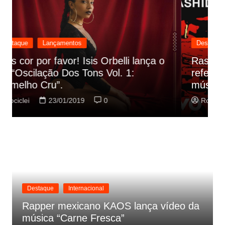
Destaque
Lançamentos
Rashid vai buscar nos HQs as
referencias do clipe de sua nova
C
música
p
Rociclei
22/01/2019
0
Destaque
Internacional
Rapper mexicano KAOS lança vídeo da
música “Carne Fresca”