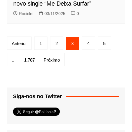
novo single “Me Deixa Surfar”
Rociclei
03/11/2025
0
Paginação
Anterior
1
2
3
4
5
de
posts
…
1.787
Próximo
Siga-nos no Twitter