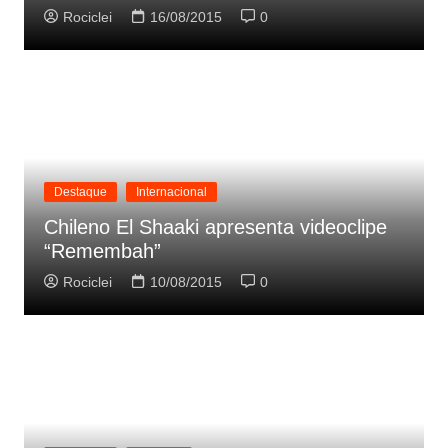
Rociclei
16/08/2015
0
Destaque
Internacional
Chileno El Shaaki apresenta videoclipe
“Remembah”
Rociclei
10/08/2015
0