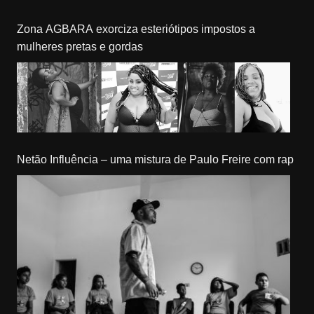
Zona AGBARA exorciza esteriótipos impostos a
mulheres pretas e gordas
Netão Influência – uma mistura de Paulo Freire com rap