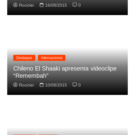
Rociclei
16/08/2015
0
Destaque
Internacional
Chileno El Shaaki apresenta videoclipe
“Remembah”
Rociclei
10/08/2015
0