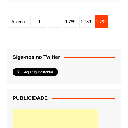
Paginação
Anterior
1
…
1.785
1.786
1.787
de
posts
Siga-nos no Twitter
PUBLICIDADE