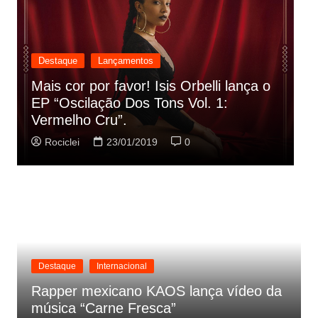
Destaque
Lançamentos
Rashid vai buscar nos HQs as
referencias do clipe de sua nova
C
música
p
Rociclei
22/01/2019
0
Destaque
Internacional
Rapper mexicano KAOS lança vídeo da
música “Carne Fresca”