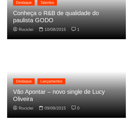
Destaque
Talentos
Conheça o R&B de qualidade do
paulista GODO
Rociclei
10/08/2015
1
Destaque
Lançamentos
Vão Apontar – novo single de Lucy
Oliveira
Rociclei
09/08/2015
0