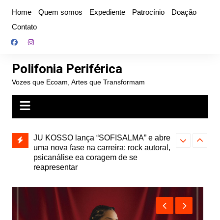
Ir
Home
Quem somos
Expediente
Patrocínio
Doação
para
Contato
o
conteúdo
Polifonia Periférica
Vozes que Ecoam, Artes que Transformam
” e abre
Projota relança a mixtape “Projeção”,
Farofa Carioca
k autoral,
de 2010, nas plataformas digitais
duplo e faz s
Seu Jorge no 