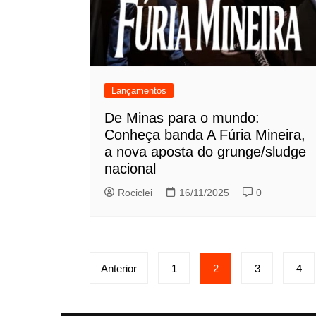
Lançamentos
De Minas para o mundo:
Conheça banda A Fúria Mineira,
a nova aposta do grunge/sludge
nacional
Rociclei
16/11/2025
0
Paginação
Anterior
1
2
3
4
de