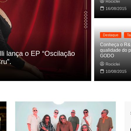
Rociclei
16/08/2015
Destaque
Ta
Destaque
La
Conheça o R&
qualidade do p
s referencias do clipe de
Cynthia Lu
GODO
Baleiro
Rociclei
Rociclei
10/08/2015
2