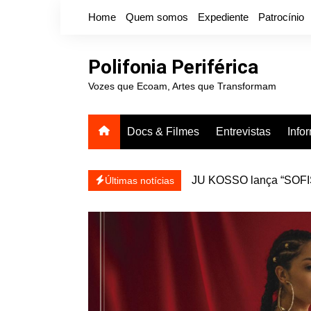
Ir
Home
Quem somos
Expediente
Patrocínio
para
o
conteúdo
Polifonia Periférica
Vozes que Ecoam, Artes que Transformam
Docs & Filmes
Entrevistas
Info
JU KOSSO lança “SOFISA
reapresentar
Projota relança a mixtap
Últimas notícias