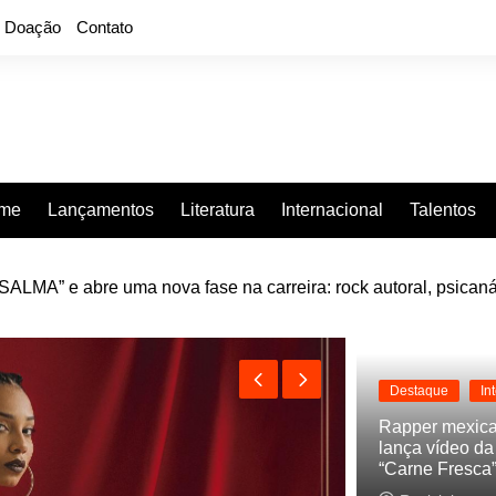
Doação
Contato
rme
Lançamentos
Literatura
Internacional
Talentos
LMA” e abre uma nova fase na carreira: rock autoral, psicaná
e “Projeção”, de 2010, nas plataformas digitais
Destaque
In
Rapper mexic
lança vídeo d
“Carne Fresca