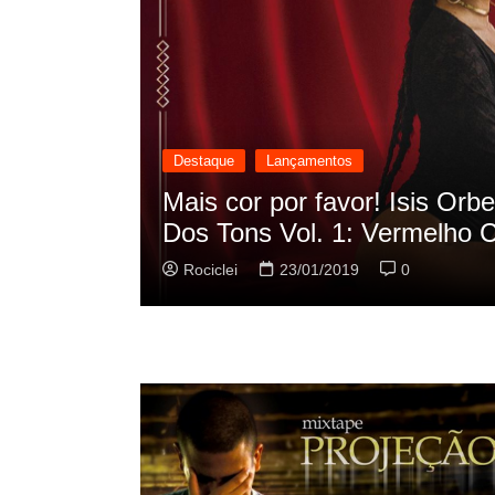
Destaque
Lançamentos
cilação
Rashid vai buscar nos HQs a
sua nova música
Rociclei
22/01/2019
0