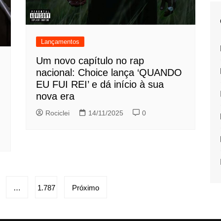
Lançamentos
Um novo capítulo no rap
nacional: Choice lança ‘QUANDO
EU FUI REI’ e dá início à sua
nova era
Rociclei
14/11/2025
0
…
1.787
Próximo