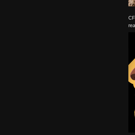
CFBTM 1 – 
rea
ído